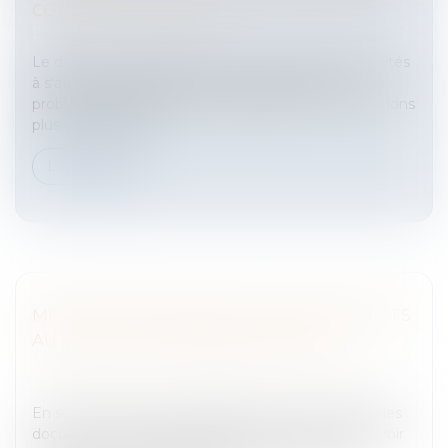
CONTRAT DE MISSION
Entreprises
/
Ressources humaines
/
Contrat de travail
Le droit du travail temporaire, rencontre des difficultés
à s'affirmer juridiquement et à s'affranchir des
problématiques purement politiques ou de convictions
plus ou moins hos...
Lire la suite
MISE À DISPOSITION DE TOUS DOCUMENTS
AU PROFIT DES ADMINISTRATEURS
Entreprises
/
Gestion de l'entreprise
/
Communication
et vie sociale
En société anonyme, obligation de communiquer les
documents nécessaires aux administrateurs.Et devoir