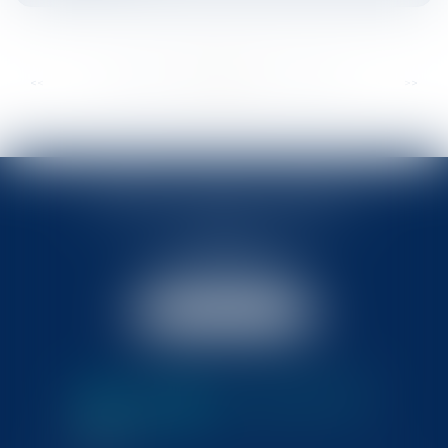
...
...
<<
<
336
337
338
339
340
341
342
>
>>
BABLED - FOATA - PAGAND
57 Promenade des Anglais
06048 Nice
Tél :
04 93 37 03 75
Fax : 04 93 37 03 05
NOUS LOCALISER