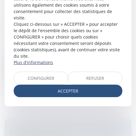
utilisons également des cookies soumis à votre
consentement pour collecter des statistiques de
visite.
Cliquez ci-dessous sur « ACCEPTER » pour accepter
L'INTERDICTION DE LICENCIER UNE FEMME
le dépôt de l'ensemble des cookies ou sur «
ENCEINTE
CONFIGURER » pour choisir quels cookies
Entreprises
/
Ressources humaines
/
Discipline et
nécessitant votre consentement seront déposés
licenciement
(cookies statistiques), avant de continuer votre visite
Une travailleuse, qui se soumet à une fécondation in
du site.
vitro est-elle une "travailleuse enceinte" au sens de
Plus d'informations
l'article 2, sous a), première partie, de la directive
92/85?Licenciem...
CONFIGURER
REFUSER
Lire la suite
ACCEPTER
ENTREPRISE DE TRAVAIL TEMPORAIRE ET