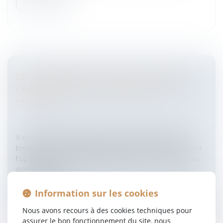
Lire la suite
LES FOURNISSEURS D'ACCÈS À INTERNET
ONT-ILS DROIT DE SURTAXER LEUR
HOTLINE?
Entreprises
/
Gestion de l'entreprise
/
Informatique et
Réseaux
Il n'est pas normal de payer un appel à la hotline
lorsqu'il s'agit de signaler un dysfonctionnement dont
l'opérateur est responsable.Bientôt la fin des hotlines
surtaxéesC'est...
Lire la suite
Information sur les cookies
Nous avons recours à des cookies techniques pour
assurer le bon fonctionnement du site, nous