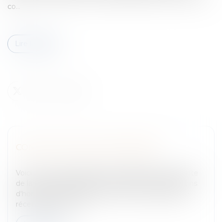
co...
Lire la suite
CONTESTATIONS D'HONORAIRES
Entreprises
/
Contentieux
/
Voies d'exécution
Voici un panorama rapide de la jurisprudence récente
de la Cour de Cassation en matière de contestations
d'honoraires.Honoraires d'Avocats et jurisprudence
récente1er arrêt : Co...