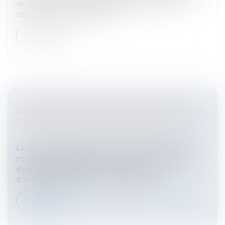
de discrétion des administrateursDans un litige
opposant des administrateur...
Lire la suite
LIMITES AU REMBOURSEMENT DU COMPTE
COURANT D'ASSOCIÉS EXPLOITANTS
Entreprises
/
Finances
/
Banque et finance
La Cour de cassation a rendu un arrêt remarqué en
matière de remboursement d'un compte courant
d’associés exploitant.Le compte courant
d'associéCette décision est datée du 09 oc...
Lire la suite