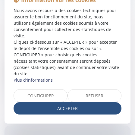
Nous avons recours à des cookies techniques pour
assurer le bon fonctionnement du site, nous
utilisons également des cookies soumis à votre
consentement pour collecter des statistiques de
RETOUR SUR LE PREMIER BILAN D'ÉTAPE
visite.
DE LA MISSION LESCURE
Cliquez ci-dessous sur « ACCEPTER » pour accepter
Entreprises
/
Marketing et ventes
/
Marques et
le dépôt de l'ensemble des cookies ou sur «
brevets
CONFIGURER » pour choisir quels cookies
nécessitant votre consentement seront déposés
Réorientation de la répression vers les intermédiaires
(cookies statistiques), avant de continuer votre visite
techniques, création de nouvelles exceptions au droit
du site.
d'auteur, l'heure est aux premiers bilans pour la
Plus d'informations
Commission Lescure...
Lire la suite
CONFIGURER
REFUSER
ACCEPTER