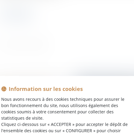
Lire la suite
PTION EN MATIÈRE
JEUX DE HASARD 
Information sur les cookies
TVA
Nous avons recours à des cookies techniques pour assurer le
iale
Entreprises
/
Finance
bon fonctionnement du site, nous utilisons également des
parution, date à
La CJUE a précisé les
cookies soumis à votre consentement pour collecter des
statistiques de visite.
Cette règle est
pour les jeux de hasar
Cliquez ci-dessous sur « ACCEPTER » pour accepter le dépôt de
es écri...
2006/112/CE relative
l'ensemble des cookies ou sur « CONFIGURER » pour choisir