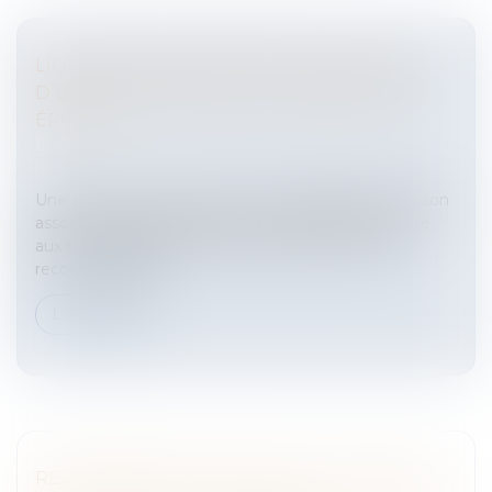
LIQUIDATION JUDICIAIRE DU BAILLEUR
D’UN LOCAL MEUBLÉ : LE LIQUIDATEUR
ÉPINGLÉ
Entreprises
/
Contentieux
/
Entreprises en difficultés /
procédures collectives
Une société civile acquiert un local d‘habitation de son
associé unique qui l’avait loué meublé à son épouse
aux fins d’habitation et qui avait été tacitement
reconduit depuis....
Lire la suite
RESPONSABILITÉ DE L’AVOCAT : QUAND IL