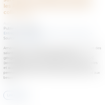
les APC (accords de performance
collective) !
Auteur : HORNY Caroline
Publié le :
04/11/2020
Entreprises
/
Ressources humaines
/
Contrat de travail
Source :
www.eurojuris.fr
Aménager le temps de travail, modifier la rémunération des
salariés, jouer sur la mobilité professionnelle ou
géographique : autant de possibilités qu’offrent les APC
(accords de performance collective). Ces accords, souples
et accessibles à toutes les entreprises, même les TPE,
permettent de préserver l’emploi en adaptant le travail aux
besoins...
Lire la suite