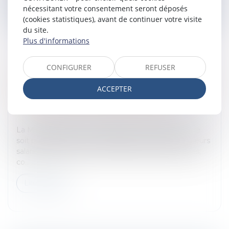
Lire la suite
nécessitant votre consentement seront déposés
(cookies statistiques), avant de continuer votre visite
du site.
Plus d'informations
CONFIGURER
REFUSER
CONFINEMENT ET TÉLÉTRAVAIL POUR LES
ACCEPTER
SALARIÉS : OBLIGATOIRE OU FACULTATIF ?
QUE RISQUENT LES ENTREPRISES ?
Entreprises
/
Ressources humaines
/
Contrat de travail
La Ministre du Travail souhaite que le télétravail « ne
soit pas facultatif ». Les entreprises, qui font venir leurs
salariés, risquent-elles d’être vraiment sanctionnées,
co...
Lire la suite