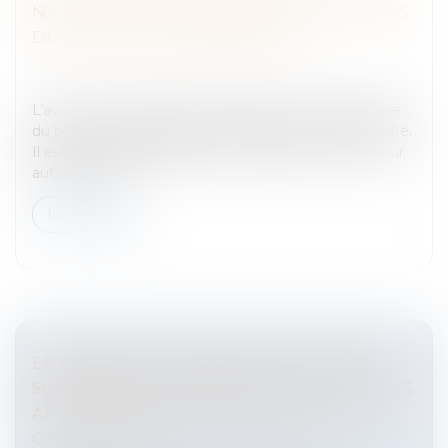
N’Y A PAS DE CHANCE PERDUE, IL N’Y A PAS
DE PRÉJUDICE INDEMNISABLE
Entreprises
/
Gestion de l'entreprise
/
Gestion des
risques et sécurité
L’avocat, comme tout professionnel, est responsable
du bon accomplissement du mandat qui lui est confié.
Il est d’ailleurs obligatoirement assuré pour cela. Pour
autant, les cli...
Lire la suite
ENTREPRISES : ORGANISEZ-VOUS POUR
SURVIVRE AU TEMPS DE LA COVID AVEC LES
APC (ACCORDS DE PERFORMANCE
COLLECTIVE) !