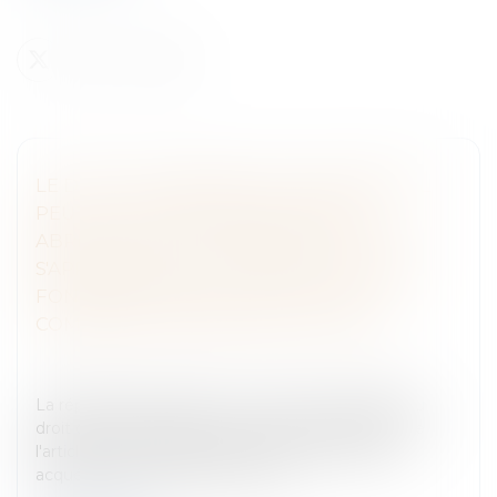
LE DROIT DE PRÉEMPTION COMMERCIAL
PEUT-IL S’APPLIQUER SUR LE BÂTI
ABRITANT LEDIT COMMERCE ? PEUT-IL
S'APPLIQUER À LA TOTALITÉ DE L’ASSISE
FONCIÈRE (TERRAIN + BÂTI) DUDIT
COMMERCE PEU IMPORTE SA TAILLE ?
Entreprises
/
Gestion de l'entreprise
/
Construction
Immobilier
La réponse est négative : la commune, titulaire du
droit de préemption commercial en application de
l'article L 214-1 du code de commerce, ne peut
acquérir que le fonds de comme...