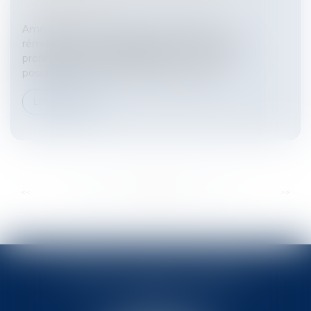
Entreprises
/
Ressources humaines
/
Contrat de travail
Aménager le temps de travail, modifier la
rémunération des salariés, jouer sur la mobilité
professionnelle ou géographique : autant de
possibilités qu’offrent les APC (accords d...
Lire la suite
...
...
<<
<
84
85
86
87
88
89
90
>
>>
BABLED - FOATA - PAGAND
57 Promenade des Anglais
06048 Nice