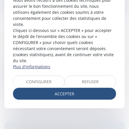
Nous avons recours à des cookies techniques pour
assurer le bon fonctionnement du site, nous
utilisons également des cookies soumis à votre
consentement pour collecter des statistiques de
visite.
Cliquez ci-dessous sur « ACCEPTER » pour accepter
le dépôt de l'ensemble des cookies ou sur «
RÉTROGRADATION DISCIPLINAIRE:
CONFIGURER » pour choisir quels cookies
NÉCESSITÉ DE L'ACCORD DU SALARIÉ
nécessitant votre consentement seront déposés
Entreprises
/
Ressources humaines
/
Contrat de travail
(cookies statistiques), avant de continuer votre visite
du site.
La rétrogradation est une sanction disciplinaire prise à
Plus d'informations
la suite du comportement d’un salarié considéré
comme fautif par l’employeur. Cette sanction
disciplinaire implique une...
CONFIGURER
REFUSER
Lire la suite
ACCEPTER