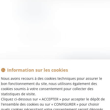
Lire la suite
Information sur les cookies
LA CONVENTION
MAGASINS DE BRI
NOUVEAU AUTOR
Nous avons recours à des cookies techniques pour assurer le
 des risques et
Entreprises
/
Gestion 
bon fonctionnement du site, nous utilisons également des
cookies soumis à votre consentement pour collecter des
sociale
statistiques de visite.
isation internationale
Un nouveau décret du
Cliquez ci-dessous sur « ACCEPTER » pour accepter le dépôt de
a France le 28 février
commerce de détail d
l'ensemble des cookies ou sur « CONFIGURER » pour choisir
pouvant déroger à la
quels cookies nécessitant votre consentement seront déposés