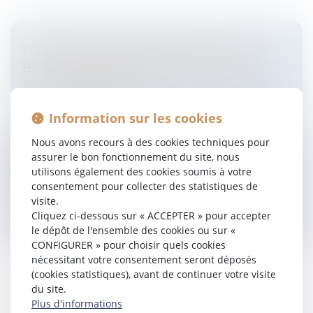
ELECTIONS PROFESSIONNELLES : LES
BULLETINS BLANCS ET NULS DOIVENT
ÊTRE ANNEXÉS AU PV
Entreprises
/
Gestion de l'entreprise
/
Communication
et vie sociale
Information sur les cookies
À l'issue du scrutin aux élections professionnelles,
Nous avons recours à des cookies techniques pour
mentionner au procès-verbal le nombre de bulletins
assurer le bon fonctionnement du site, nous
blancs ou nuls et les confier à l'employeur ne suffit
utilisons également des cookies soumis à votre
pas.En application...
consentement pour collecter des statistiques de
visite.
Lire la suite
Cliquez ci-dessous sur « ACCEPTER » pour accepter
le dépôt de l'ensemble des cookies ou sur «
CONFIGURER » pour choisir quels cookies
nécessitant votre consentement seront déposés
(cookies statistiques), avant de continuer votre visite
du site.
Plus d'informations
LES CONTRATS INTERNATIONAUX - DU