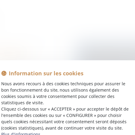
CCIDENT DU
LES GRANDES LIG
SPÉCIAUX SONT 
 des risques et
Entreprises
/
Ressou
Information sur les cookies
Le ministre du travai
Nous avons recours à des cookies techniques pour assurer le
lieu de travail étant
grandes lignes de sa 
bon fonctionnement du site, nous utilisons également des
ié n'a pas à prouver
Ils passeront progress
cookies soumis à votre consentement pour collecter des
..
statistiques de visite.
Cliquez ci-dessous sur « ACCEPTER » pour accepter le dépôt de
Lire la suite
l'ensemble des cookies ou sur « CONFIGURER » pour choisir
quels cookies nécessitant votre consentement seront déposés
(cookies statistiques), avant de continuer votre visite du site.
Plus d'informations