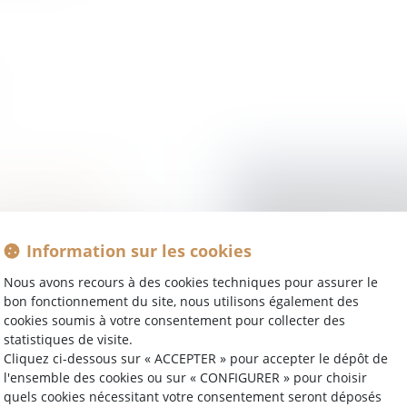
 DÉCOUVERT
RESSOURCES EU
PME: UN FONDS D
DE PACA
iques et financières"
Information sur les cookies
Entreprises
/
Finance
découvert et certains
Nous avons recours à des cookies techniques pour assurer le
.
Le Fonds européen d’
bon fonctionnement du site, nous utilisons également des
Provence-Alpes-Côte d
cookies soumis à votre consentement pour collecter des
statistiques de visite.
convention de financ
Cliquez ci-dessous sur « ACCEPTER » pour accepter le dépôt de
l'ensemble des cookies ou sur « CONFIGURER » pour choisir
Lire la suite
quels cookies nécessitant votre consentement seront déposés