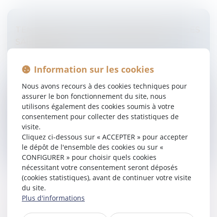
TENUE DE TRAVAIL OBLIGATOIRE POUR LES
SALARIÉS : QUI A LA CHARGE DE SON
ENTRETIEN ?
Entreprises
/
Ressources humaines
/
Salaires et
Information sur les cookies
avantages
Nous avons recours à des cookies techniques pour
Lorsque le port d'une tenue de travail est obligatoire
assurer le bon fonctionnement du site, nous
pour les salariés et qu'il est inhérent à leur emploi, le
utilisons également des cookies soumis à votre
coût d'entretien et de nettoyage de ces tenues est à
consentement pour collecter des statistiques de
la charge d...
visite.
Cliquez ci-dessous sur « ACCEPTER » pour accepter
Lire la suite
le dépôt de l'ensemble des cookies ou sur «
CONFIGURER » pour choisir quels cookies
nécessitant votre consentement seront déposés
(cookies statistiques), avant de continuer votre visite
du site.
Plus d'informations
LA CONCURRENCE DÉLOYALE