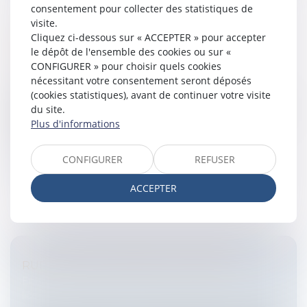
consentement pour collecter des statistiques de
visite.
Cliquez ci-dessous sur « ACCEPTER » pour accepter
RÉDUCTION DE CAPITAL SOCIAL ET
le dépôt de l'ensemble des cookies ou sur «
IMPOSITION
CONFIGURER » pour choisir quels cookies
Entreprises
/
Finances
/
Fiscalité
nécessitant votre consentement seront déposés
Dans un arrêt de la chambre commerciale du 23
(cookies statistiques), avant de continuer votre visite
septembre 2008, les juges viennent éclaircir une zone
du site.
d’ombre qui concernait les réductions de capital de
Plus d'informations
sociétés et leur impositi...
CONFIGURER
REFUSER
Lire la suite
ACCEPTER
RUPTURE DU CONTRAT DE TRAVAIL
Entreprises
/
Ressources humaines
/
Discipline et
licenciement