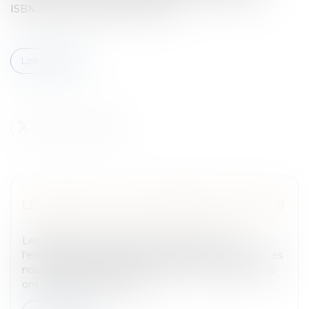
ISBN:2-7076-1258-8Année d'éditi...
Lire la suite
LE PROJET DE LOI DE FINANCES POUR 2009
Entreprises
/
Finances
/
Fiscalité
Les députés ont adopté en première lecture
l’ensemble du projet de loi de finances pour 2009. Les
nouveautés les plus importantes pour les particuliers
ont trait au plafonnement...