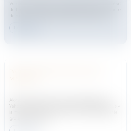
Vont être étudiés ici les 3 modes de rupture du contrat
de travail: à l’initiative du salarié (démission, prise d’acte
de rupture et résiliation judiciaire), à l’initiative de l...
Lire la suite
RAPPROCHEMENT ENTRE YAHOO ET
MICROSOFT
Entreprises
/
Marketing et ventes
/
Publicité/
marketing
Alors que Google renonce à son partenariat avec
Yahoo, le patron de ce dernier estime désormais que «
la meilleure chose pour Microsoft » serait d'acheter le
groupe Internet.Goo...
Lire la suite