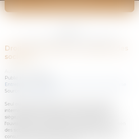
ACTUALITÉS
Vous êtes ici :
Accueil
Droit international et européen des sociétés
Droit international et européen des
sociétés
Auteur : TASTE Albin
Publié le :
04/11/2008
Entreprises
/
Vie de l'entreprise
/
Création de l'entreprise
Source :
www.eurojuris.fr
Seul ouvrage exclusivement consacré aux aspects
internationaux des sociétés (nationalité,transfert de
siège,regroupement,défaillances...).Description de
l'ouvrageTitre / Auteur(s):Droit international et européen
des sociétés / Michel Menjucq, Professeur à Paris I,
consultant du Cabinet LexiaEditeur:MontchrestienN°