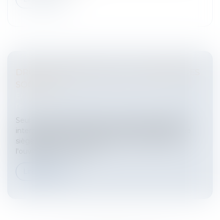
DROIT INTERNATIONAL ET EUROPÉEN DES
SOCIÉTÉS
Entreprises
/
Vie de l'entreprise
/
Création de
l'entreprise
Seul ouvrage exclusivement consacré aux aspects
internationaux des sociétés (nationalité,transfert de
siège,regroupement,défaillances...).Description de
l'ouvrageTitre / Auteur(...
Lire la suite