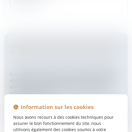
Lire la suite
LE RÉGIME DES CADEAUX ET BONS D'ACHAT
ATTRIBUÉS AUX SALARIÉS POUR NOËL
Entreprises
/
Ressources humaines
/
Salaires et
avantages
A l'approche de la fin de l'année, l'URSSAF rappelle le
régime social des cadeaux et bons d'achat attribués
aux salariés pour les fêtes de Noël.Des cadeaux
exonérés de cotisatio...
Lire la suite
Information sur les cookies
Nous avons recours à des cookies techniques pour
assurer le bon fonctionnement du site, nous
utilisons également des cookies soumis à votre