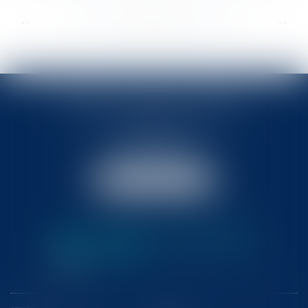
...
...
<<
<
324
325
326
327
328
329
330
>
>>
BABLED - FOATA - PAGAND
57 Promenade des Anglais
06048 Nice
Tél :
04 93 37 03 75
Fax : 04 93 37 03 05
NOUS LOCALISER