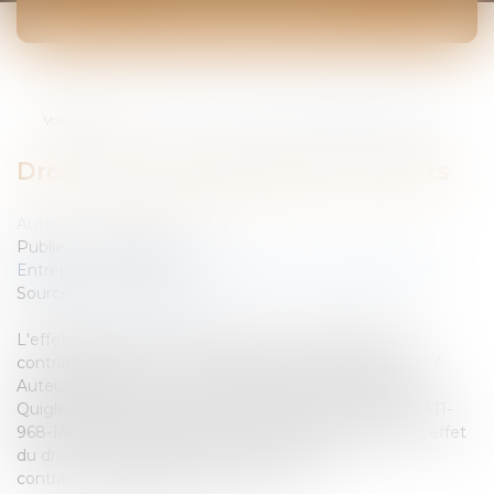
ACTUALITÉS
Vous êtes ici :
Accueil
Droit Communautaire des Contrats
Droit Communautaire des Contrats
Auteur : CREVECOEUR Valérie
Publié le :
01/01/2006
Entreprises
/
Ressources humaines
/
Contrat de travail
Source :
www.eurojuris.fr
L'effet du droit communautaire sur les obligations
contractuellesDroit Communautaire des ContratsTitre /
Auteur(s):Droit Communautaire des Contrats / Conor
QuigleyEditeur:Kluwer Law InternationalN° ISBN:90-411-
968-1Année d'édition:1998Description de l'ouvrage*:L'effet
du droit communautaire sur les obligations
contractuellesRappeler le lien vers...