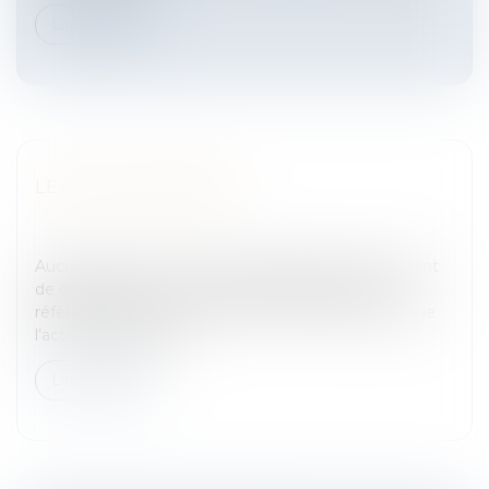
Lire la suite
LE BULLETIN DE PAIE
Entreprises
/
Ressources humaines
/
Salaires et
avantages
Aucune mention de Convention CollectiveIl convient
de distinguer le cas où le bulletin de paie ne fait
référence à aucune Convention Collective parce que
l’activité principale d...
Lire la suite