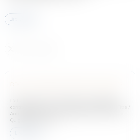
Lire la suite
DROIT COMMUNAUTAIRE DES CONTRATS
Entreprises
/
Ressources humaines
/
Contrat de travail
L'effet du droit communautaire sur les obligations
contractuellesDroit Communautaire des ContratsTitre /
Auteur(s):Droit Communautaire des Contrats / Conor
QuigleyEditeur:Kluwer...
Lire la suite