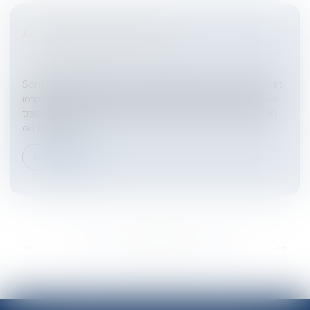
ACQUISITION DE TITRES
Entreprises
/
Ressources humaines
/
Salaires et
avantages
Sont déductibles pour la détermination du revenu net
imposable à l’impôt sur le revenu selon les règles des
traitements et salaires les frais inhérents à la fonction
ou à l’empl...
Lire la suite
...
<<
<
360
361
362
363
364
365
366
>
>>