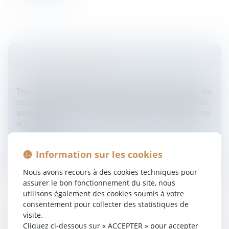
L'AVOCAT EN FRANCE
Entreprises
/
Ressources humaines
/
Contrat de travail
Tribune inédite sur l'évolution du métier d'avocat et les
mutations du Barreau. La reflexion est centrée sur les
aspects économiques, d'organisation et de gestion de
la professi...
Lire la suite
Information sur les cookies
Nous avons recours à des cookies techniques pour
assurer le bon fonctionnement du site, nous
utilisons également des cookies soumis à votre
consentement pour collecter des statistiques de
visite.
LE CONTRÔLE DES CONCENTRATIONS
Cliquez ci-dessous sur « ACCEPTER » pour accepter