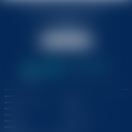
BABLED - FOATA - PAGAND
57 Promenade des Anglais
06048 Nice
Tél :
04 93 37 03 75
Fax : 04 93 37 03 05
NOUS LOCALISER
ACCUEIL
L'ÉQUIPE
LES DOMAINES D'INTERVENTION
CONFÉRENCES
ACTUS
EUROJURIS
ESPACE CLIENT
CONTACT
DROIT FISCAL
CONSEILS ET CONTENTIEUX
HONORAIRES
PLAN DU SITE