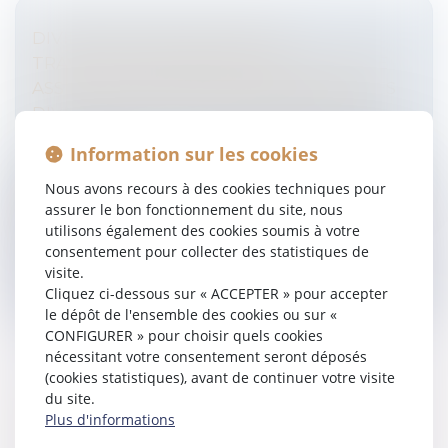
DIVIDENDES PERÇUS PAR LES
TRAVAILLEURS INDÉPENDANTS : QUELLE
ASSIETTE RETENIR POUR ASSUJETTIR LES
DIVIDENDES À COTISATIONS SOCIALES ?
Entreprises
/
Finances
/
Fiscalité
Information sur les cookies
Dividendes perçus par les travailleurs indépendants
(gérants majoritaires de SEL et de SARL), l’abattement
Nous avons recours à des cookies techniques pour
de 40 % est également applicable sur l’assiette
assurer le bon fonctionnement du site, nous
assujettie aux cotisat...
utilisons également des cookies soumis à votre
consentement pour collecter des statistiques de
Lire la suite
visite.
Cliquez ci-dessous sur « ACCEPTER » pour accepter
le dépôt de l'ensemble des cookies ou sur «
CONFIGURER » pour choisir quels cookies
nécessitant votre consentement seront déposés
(cookies statistiques), avant de continuer votre visite
du site.
OBLIGATION DE DÉLIVRANCE DU BAILLEUR
Plus d'informations
TOUT AU LONG DE LA VIE DU BAIL