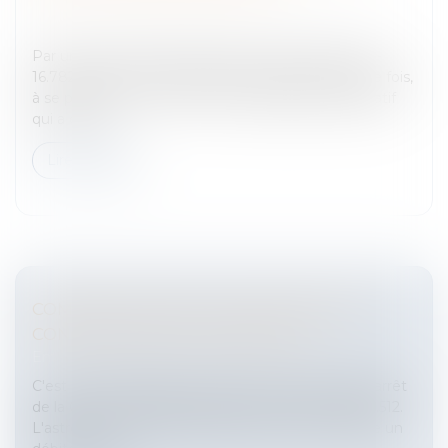
Entreprises
/
Marketing et ventes
/
Contrats
commerciaux/ distribution
Par un important arrêt du 26 janvier 2022 (n°n°20-
16.782), la Cour de cassation a eu, pour la première fois,
à se pencher sur la notion de déséquilibre significatif
qui a été in...
Lire la suite
COMMENT RÉDIGER UNE DEMANDE DE
CONDAMNATION À ASTREINTE ?
Entreprises
/
Contentieux
/
Voies d'exécution
C'est à cette question que permet de répondre l'arrêt
de la Cour de Cassation du 20 janv. 2022, n° 20-17.512.
L'astreinte est un mécanisme visant à contraindre un