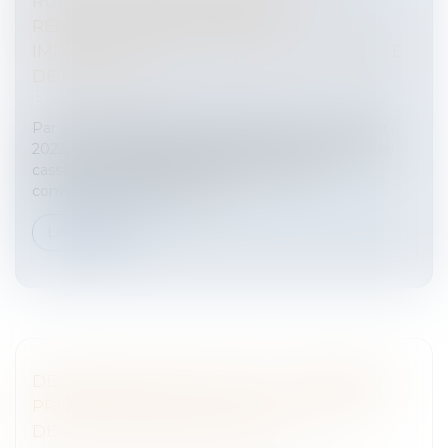
RUPTURE CONVENTIONNELLE : LA
RENONCIATION DOIT ÊTRE
IMPÉRATIVEMENT ANTÉRIEURE À LA DATE
DE RUPTURE
Entreprises
/
Ressources humaines
/
Contrat de travail
Par un arrêt du 26 janvier 2022 (Cass. soc. 26 janvier
2022, n° 20-15.755), la chambre sociale de la Cour de
cassation a jugé qu'en matière de rupture
conventionnelle, l'employe...
Lire la suite
DÉSÉQUILIBRE SIGNIFICATIF : PREMIÈRES
PRÉCISIONS DE LA COUR DE CASSATION
DEPUIS LA RÉFORME DE 2016