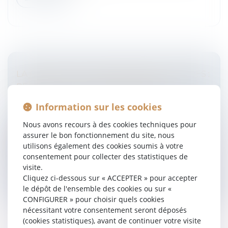
LA PROTECTION DU SECRET DES AFFAIRES :
REGARD SUR LA JURISPRUDENCE
Entreprises
/
Gestion de l'entreprise
/
Gestion des
Information sur les cookies
risques et sécurité
La loi n°2018-670 du 30 juillet 2018 relative à la
Nous avons recours à des cookies techniques pour
protection du secret des affaires, et son décret
assurer le bon fonctionnement du site, nous
d’application n°2018-1126 du 11 décembre 2018, ont
utilisons également des cookies soumis à votre
transposé la Directive (UE...
consentement pour collecter des statistiques de
visite.
Lire la suite
Cliquez ci-dessous sur « ACCEPTER » pour accepter
le dépôt de l'ensemble des cookies ou sur «
CONFIGURER » pour choisir quels cookies
nécessitant votre consentement seront déposés
(cookies statistiques), avant de continuer votre visite