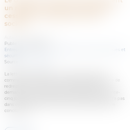
Le dirigeant prend personnellement
un risque en tardant à déclarer la
cessation des paiements de la
société
Auteur : HARDOUIN Maxime
Publié le :
03/03/2022
Entreprises
/
Gestion de l'entreprise
/
Gestion des risques et
sécurité
Source :
www.eurojuris.fr
La lettre des articles L631-4 et L640-4 du code de
commerce est simple, « L'ouverture [d’une procédure de
redressement ou de liquidation judiciaire] doit être
demandée par le débiteur au plus tard dans les quarante-
cinq jours qui suivent la cessation des paiements, s'il n'a pas
dans ce délai demandé l'ouverture d'une procédure de
conciliation. »...