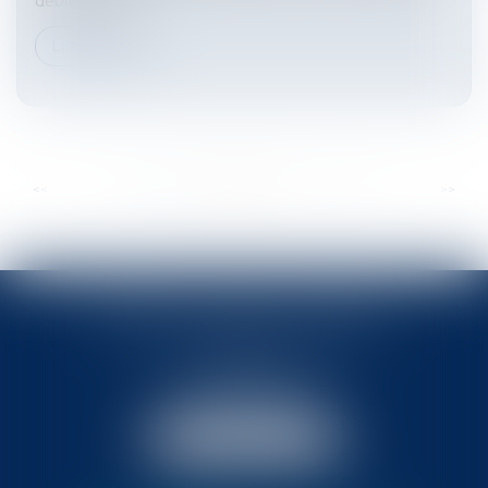
débiteur réca...
Lire la suite
...
...
<<
<
67
68
69
70
71
72
73
>
>>
BABLED - FOATA - PAGAND
57 Promenade des Anglais
06048 Nice
Tél :
04 93 37 03 75
Fax : 04 93 37 03 05
NOUS LOCALISER