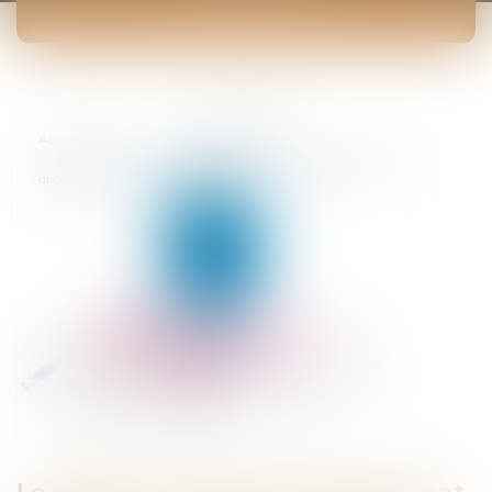
ACTUALITÉS
Vous êtes ici :
Accueil
Le dirigeant prend personnellement un risque en tardant à
déclarer la cessation des paiements de la société