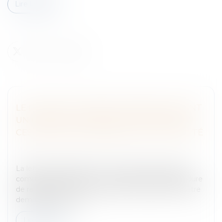
Lire la suite
LE DIRIGEANT PREND PERSONNELLEMENT
UN RISQUE EN TARDANT À DÉCLARER LA
CESSATION DES PAIEMENTS DE LA SOCIÉTÉ
Entreprises
/
Gestion de l'entreprise
/
Gestion des
risques et sécurité
La lettre des articles L631-4 et L640-4 du code de
commerce est simple, « L'ouverture [d’une procédure
de redressement ou de liquidation judiciaire] doit être
demandée par le dé...
Lire la suite