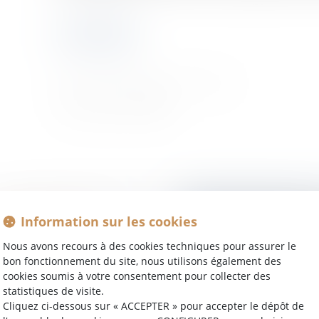
Lire la suite
Auteur : Dalahousse Christophe
Information sur les cookies
A PROCÉDURE À
DEVOIR DE MISE 
DES ASSOCIÉS D'
Nous avons recours à des cookies techniques pour assurer le
uction Immobilier
Entreprises
/
Finance
bon fonctionnement du site, nous utilisons également des
cookies soumis à votre consentement pour collecter des
rictement réglementée
Dans un arrêt, de la 
statistiques de visite.
de de Commerce.
dernière s’est prono
Cliquez ci-dessous sur « ACCEPTER » pour accepter le dépôt de
e...
dispensateurs de créd