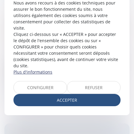
Nous avons recours à des cookies techniques pour
assurer le bon fonctionnement du site, nous
utilisons également des cookies soumis à votre
consentement pour collecter des statistiques de
CONGÉS FRACTIONNÉS : LA RENONCIATION
visite.
AUX JOURS DE CONGÉS SUPPLÉMENTAIRES
Cliquez ci-dessous sur « ACCEPTER » pour accepter
NE SE PRÉSUME PAS
le dépôt de l'ensemble des cookies ou sur «
Entreprises
/
Ressources humaines
/
Salaires et
CONFIGURER » pour choisir quels cookies
avantages
nécessitant votre consentement seront déposés
(cookies statistiques), avant de continuer votre visite
Le droit à des congés supplémentaires naît du seul fait
du site.
du fractionnement. La renonciation à ce droit ne se
Plus d'informations
présume pas, même si l'employeur a fait savoir par
note de service qu...
CONFIGURER
REFUSER
Lire la suite
ACCEPTER