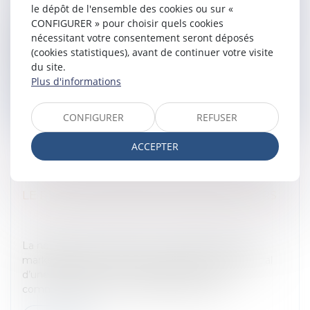
le dépôt de l'ensemble des cookies ou sur «
L'objectif prioritaire du contrôle des structures est de
CONFIGURER » pour choisir quels cookies
favoriser l'installation d'agriculteurs, y compris ceux
nécessitant votre consentement seront déposés
engagés dans une démarche d'installation
(cookies statistiques), avant de continuer votre visite
progressive.Réglementat...
du site.
Plus d'informations
Lire la suite
CONFIGURER
REFUSER
ACCEPTER
LE RÉGIME JURIDIQUE DES NEWSLETTERS
Entreprises
/
Marketing et ventes
/
Publicité/
marketing
La newsletter est devenue un véritable outil de
marketing et d’aide au développement commercial
d’une entreprise. Cette nouvelle technique de
communication commerciale comporte...