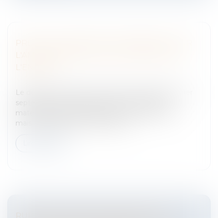
PRÊT AUX ASSISTANTS MATERNELS POUR
L'AMÉLIORATION DU LIEU D'ACCUEIL DE
L'ENFANT
Entreprises
/
Finances
/
Banque et finance
Le décret du 16 août met en place à compter du 1er
septembre 2011 des prêts pour les assistants
maternels, exerçant à domicile ou au sein d’une
maison d’assistants maternels, de...
Lire la suite
RUPTURES CONVENTIONNELLES ET