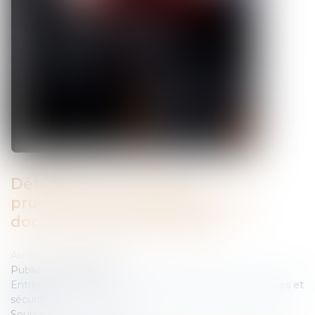
Défense à une instance
prud'homale: appréhension de
documents de l'entreprise
Auteur : KAGAN Grégory
Publié le :
27/09/2011
Entreprises
/
Gestion de l'entreprise
/
Gestion des risques et
sécurité
Source :
www.eurojuris.fr