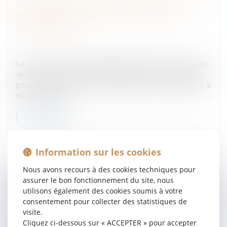
DÉFENSE À UNE INSTANCE PRUD'HOMALE:
APPRÉHENSION DE DOCUMENTS DE
L'ENTREPRISE
Entreprises
/
Gestion de l'entreprise
/
Gestion des
risques et sécurité
Le fait pour un salarié d’appréhender et de faire usage
de documents et données appartenant à l’entreprise
pour les besoins de l’instance prud’homale l’opposant à
son employeur...
Lire la suite
Information sur les cookies
Nous avons recours à des cookies techniques pour
assurer le bon fonctionnement du site, nous
utilisons également des cookies soumis à votre
EXPLOITATION AGRICOLE: LES OBJECTIFS
consentement pour collecter des statistiques de
DE LA RÈGLEMENTATION DES STRUCTURES
visite.
Entreprises
/
Vie de l'entreprise
/
Création de
Cliquez ci-dessous sur « ACCEPTER » pour accepter
l'entreprise