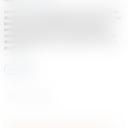
Le fait pour un salarié d’appréhender et de faire usage de
documents et données appartenant à l’entreprise pour les
besoins de l’instance prud’homale l’opposant à son
employeur n’est ni un délit de vol ni un délit d’abus de
confiance.Appréhension par un salarié de documents et
données de l'entreprise pour se défendre à une instance
prud'homale :...
Lire la suite