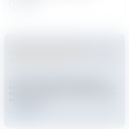
Lire la suite
FORMATION PROFESSIONNELLE:
CONSULTATION DU COMITÉ D'ENTREPRISE
AVANT LE 1ER OCTOBRE
Entreprises
/
Gestion de l'entreprise
/
Communication
et vie sociale
Le comité d'entreprise doit être consulté par
l'employeur sur le plan formation de l'entreprise, tous
les ans, au cours de 2 réunions spécifiques.Formation
professionnelle des s...
Lire la suite