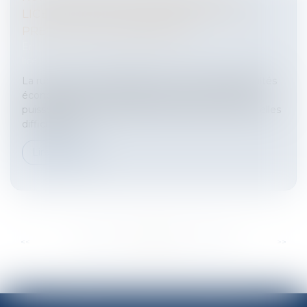
LICENCIEMENTS ÉCONOMIQUES: FAIRE
PREUVE DE DISCERNEMENT
Entreprises
/
Ressources humaines
/
Discipline et
licenciement
La rupture conventionnelle en contexte de difficultés
économiques n’est pas interdite, pour autant qu’il
puisse être prouvé qu’elle n’a aucun lien avec de telles
difficultés et...
Lire la suite
...
...
<<
<
262
263
264
265
266
267
268
>
>>