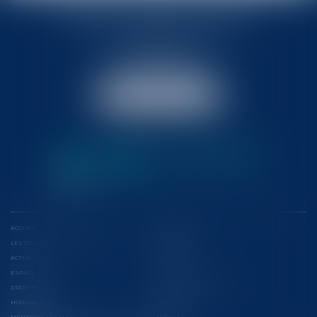
BABLED - FOATA - PAGAND
57 Promenade des Anglais
06048 Nice
Tél :
04 93 37 03 75
Fax : 04 93 37 03 05
NOUS LOCALISER
ACCUEIL
L'ÉQUIPE
LES DOMAINES D'INTERVENTION
CONFÉRENCES
ACTUS
EUROJURIS
ESPACE CLIENT
CONTACT
DROIT FISCAL
CONSEILS ET CONTENTIEUX
HONORAIRES
PLAN DU SITE
MENTIONS LÉGALES
ARTICLES