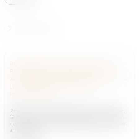
RÉTICENCE DOLOSIVE SUR LA SITUATION
FINANCIÈRE DE LA SOCIÉTÉ CÉDÉE :
AUCUNE OBLIGATION DE SE RENSEIGNER À
LA CHARGE DU CESSIONNAIRE
PROFESSIONNEL
Entreprises
/
Vie de l'entreprise
/
Cession d'entreprise
Résumé : Cour de Cassation, chambre commerciale,
18 septembre 2024, n°23-10.183 Suite à une cession
de parts sociales, le cessionnaire assigne le cédant en
annulation de l...