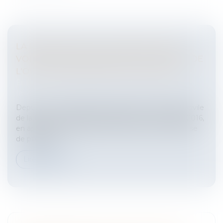
LA RÉCEPTION TACITE IMPLIQUE UNE
VOLONTÉ NON ÉQUIVOQUE DU MAITRE DE
L'OUVRAGE DE RECEVOIR L'OUVRAGE
Entreprises
/
Gestion de l'entreprise
/
Construction
Immobilier
Depuis un arrêt de principe de la 3ème Chambre civile
de la Cour de cassation en date du 24 novembre 2016,
en application de l’article 1792-6 du code civil, la prise
de possessi...
Lire la suite