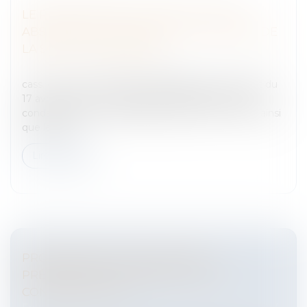
LE RISQUE PÉNAL EN CAS DE FUSION-
ABSORPTION : PEU IMPORTE LA FORME DE
LA SOCIÉTÉ ABSORBÉE
Entreprises
/
Vie de l'entreprise
/
Fusion Acquisition
cass. crim., 22 mai 2024, n°23-83180 1. Par un arrêt du
17 avril 2023, la Cour d’Appel de MONTPELLIER a
condamné deux sociétés [les sociétés n°15 et 10] ainsi
que leur g...
Lire la suite
PROCÉDURE DE CONCILIATION :
PRÉCISIONS SUR L’ÉTENDUE DE LA
CONFIDENTIALITÉ