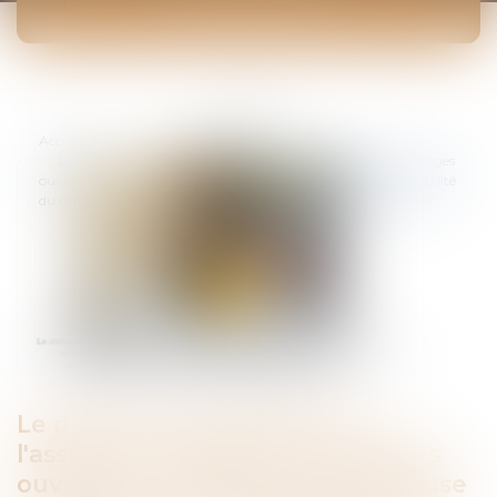
ACTUALITÉS
Vous êtes ici :
Accueil
Le défaut de souscription de l'assurance obligatoire dommages
ouvrage ne constitue pas une cause exonératoire de responsabilité
du constructeur, y compris au titre des préjudices immatériels
Le défaut de souscription de
l'assurance obligatoire dommages
ouvrage ne constitue pas une cause