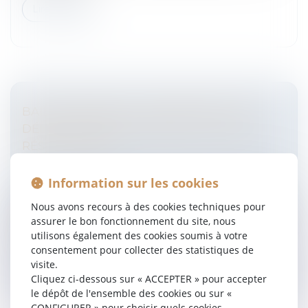
Lire la suite
BAIL COMMERCIAL : NON-RESPECT DES
DÉLAIS ET ACQUISITION DE LA CLAUSE
RÉSOLUTOIRE
Entreprises
/
Gestion de l'entreprise
/
Construction
Immobilier
Information sur les cookies
Les locataires en difficulté de règlement de loyers
Nous avons recours à des cookies techniques pour
recherchent des possibilités pour sauver leur activité
assurer le bon fonctionnement du site, nous
commerciale et l’occupation du local commercial.
utilisons également des cookies soumis à votre
L’une des possibilit...
consentement pour collecter des statistiques de
visite.
Lire la suite
Cliquez ci-dessous sur « ACCEPTER » pour accepter
le dépôt de l'ensemble des cookies ou sur «
CONFIGURER » pour choisir quels cookies