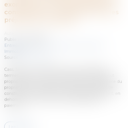
exonératoire de responsabilité du
constructeur, y compris au titre des
préjudices immatériels
Auteur : GAUVIN Ludovic
Publié le :
03/10/2024
Entreprises
/
Gestion de l'entreprise
/
Construction
Immobilier
Source :
www.eurojuris.fr
Cass, 3ème civ, 19 septembre 2024, n°22-24.808 Aux
termes de l’article L 242-1 du code des assurances, tout
propriétaire d’un ouvrage, de vendeur ou de mandataire du
propriétaire de l’ouvrage, qui fait réaliser des travaux de
construction, doit souscrire une assurance garantissant, en
dehors de toute recherche des responsabilités, le
paiement...
Lire la suite