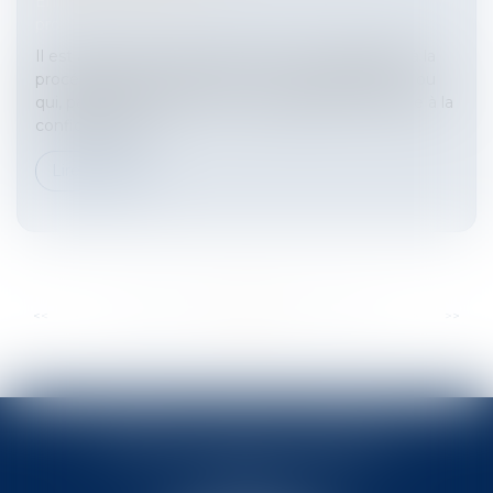
Entreprises
/
Contentieux
/
Entreprises en difficultés /
procédures collectives
Il est acquis que toute personne qui est appelée à la
procédure de conciliation ou à un mandat ad hoc ou
qui, par ses fonctions, en a connaissance est tenue à la
confidentialité...
Lire la suite
...
...
<<
<
28
29
30
31
32
33
34
>
>>
BABLED - FOATA - PAGAND
57 Promenade des Anglais