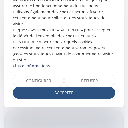
assurer le bon fonctionnement du site, nous
utilisons également des cookies soumis à votre
consentement pour collecter des statistiques de
LA QUALIFICATION JURIDIQUE DU JEU
visite.
Cliquez ci-dessous sur « ACCEPTER » pour accepter
VIDÉO
le dépôt de l'ensemble des cookies ou sur «
Entreprises
/
Marketing et ventes
/
Marques et
CONFIGURER » pour choisir quels cookies
brevets
nécessitant votre consentement seront déposés
La Cour d’appel de Paris, dans un arrêt du 20
(cookies statistiques), avant de continuer votre visite
septembre 2007 prend position concernant la
du site.
qualification juridique du jeu vidéo.JurisprudenceLa
Plus d'informations
décision de la Cour d'appel s'enga...
CONFIGURER
REFUSER
Lire la suite
ACCEPTER
PRINCIPE COMMUNAUTAIRE D'ÉGALITÉ DE