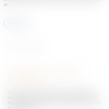
de...
Lire la suite
LA LÉGISLATION SUR LA MONNAIE
ÉLECTRONIQUE
Entreprises
/
Marketing et ventes
/
E-commerce
Internet devient un grand marché mondial, temple
branché de la consommation. Des positions acquises
disparaissent, des opportunités surgissent pour qui sait
les identifier. Parm...