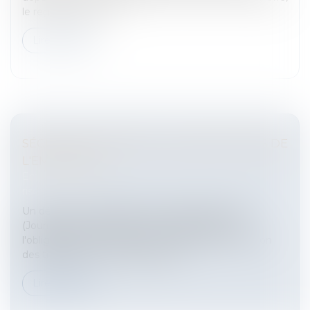
le registre national...
Lire la suite
SÉCURITÉ AU TRAVAIL: LES OBLIGATIONS DE
L'EMPLOYEUR
Entreprises
/
Gestion de l'entreprise
/
Gestion des
risques et sécurité
Un décret n° 2008-1347 du 17 décembre 2008
(Journal Officiel 19 Décembre 2008) renforce
l'obligation de l'employeur en matière d'information
des travailleurs sur les risques pes...
Lire la suite