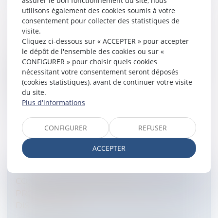
assurer le bon fonctionnement du site, nous
utilisons également des cookies soumis à votre
consentement pour collecter des statistiques de
visite.
LA LOI POUR L’ACCÈS AU CRÉDIT DES PME
Cliquez ci-dessous sur « ACCEPTER » pour accepter
Entreprises
/
Finances
/
Banque et finance
le dépôt de l'ensemble des cookies ou sur «
La loi vise à améliorer le suivi des financements «
CONFIGURER » pour choisir quels cookies
fléchés » à destination des PME, à responsabiliser les
nécessitant votre consentement seront déposés
comportements des acteurs de la distribution du
(cookies statistiques), avant de continuer votre visite
crédit et à favoriser...
du site.
Plus d'informations
Lire la suite
CONFIGURER
REFUSER
ACCEPTER
CONTRAT DE TRANSITION
PROFESSIONNELLE : LES NOUVELLES
DISPOSITIONS
Entreprises
/
Ressources humaines
/
Contrat de travail