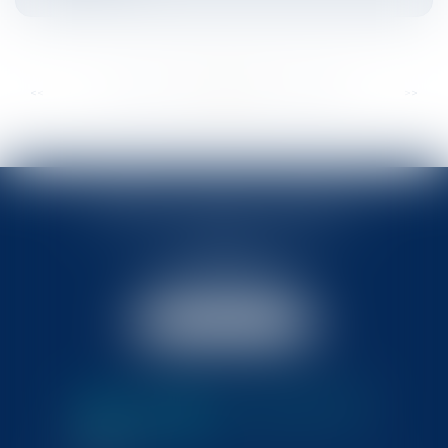
...
...
<<
<
302
303
304
305
306
307
308
>
>>
BABLED - FOATA - PAGAND
57 Promenade des Anglais
06048 Nice
Tél :
04 93 37 03 75
Fax : 04 93 37 03 05
NOUS LOCALISER