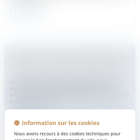
Lire la suite
LES DATES DE VALEUR APPLIQUÉES PAR LES
BANQUES: LES NOUVELLES RÈGLES DU JEU
Entreprises
/
Finances
/
Banque et finance
Les opérations, au débit ou au crédit, sont prises en
compte, non pas à la date à laquelle elles sont
effectuées, mais à une date généralement postérieure
pour les opérations de...
Lire la suite
Information sur les cookies
Nous avons recours à des cookies techniques pour