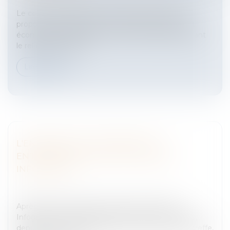
Le contrat de transition professionnelle doit être
proposé par l’employeur lors de tout licenciement
économique individuel ou collectif, l’employeur étant
le relais entre le Pôl...
Lire la suite
L'ENSEMBLE DES DONNÉES DES
ENTREPRISES SUR UN SITE UNIQUE:
INFOGREFFE
Entreprises
/
Gestion de l'entreprise
/
Communication
et vie sociale
Après fusion des bases de données Euridile et
Infogreffe, l'ensemble des données est accessible,
depuis le 1er octobre, depuis un site unique : infogreffe,