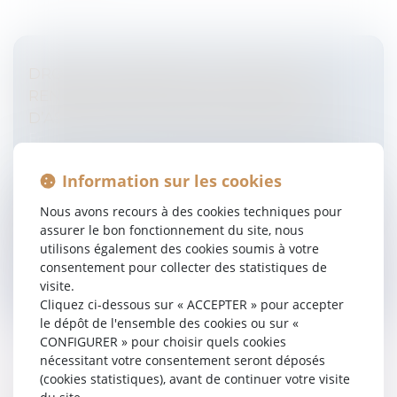
DROIT DU CONJOINT ET SOCIÉTÉ : LA
RENONCIATION TACITE À LA QUALITÉ
D’ASSOCIÉ DOIT ÊTRE NON ÉQUIVOQUE
Entreprises
/
Gestion de l'entreprise
/
Communication
et vie sociale
Information sur les cookies
Cass. com., 12 mars 2025, n° 23-22.372 Par un arrêt
rendu le 12 mars 2025, la chambre commerciale de la
Nous avons recours à des cookies techniques pour
Cour de cassation confirme qu’en régime de
assurer le bon fonctionnement du site, nous
communauté légale, le conjo...
utilisons également des cookies soumis à votre
consentement pour collecter des statistiques de
Lire la suite
visite.
Cliquez ci-dessous sur « ACCEPTER » pour accepter
le dépôt de l'ensemble des cookies ou sur «
CONFIGURER » pour choisir quels cookies
nécessitant votre consentement seront déposés
(cookies statistiques), avant de continuer votre visite