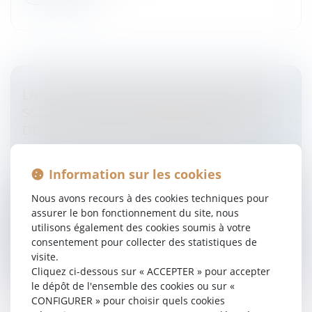
LA LOI DE SIMPLIFICATION DU DROIT DES
SOCIÉTÉS : UNE EXTENSION DES RÉGIMES
DE FUSION SIMPLIFIÉE BIENVENUE
Entreprises
/
Vie de l'entreprise
/
Création de
l'entreprise
Information sur les cookies
La loi de simplification, de clarification et d’actualisation
du droit des sociétés a été publiée au Journal officiel
Nous avons recours à des cookies techniques pour
du 20 juillet 2019. Au titre des simplifications
assurer le bon fonctionnement du site, nous
apportées...
utilisons également des cookies soumis à votre
consentement pour collecter des statistiques de
Lire la suite
visite.
Cliquez ci-dessous sur « ACCEPTER » pour accepter
le dépôt de l'ensemble des cookies ou sur «
CONFIGURER » pour choisir quels cookies