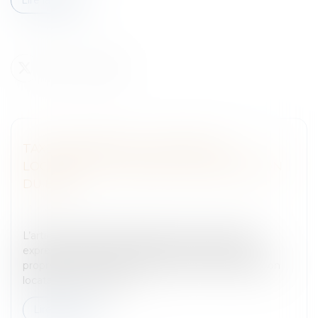
TAXE FONCIÈRE À LA CHARGE DU
LOCATAIRE : ATTENTION À LA RÉDACTION
DU BAIL !
Entreprises
/
Gestion de l'entreprise
/
Construction
Immobilier
L’article R. 145-35 du Code de Commerce exclut
expressément que le bailleur puisse refacturer sa
propre contribution économique et territoriale à son
locataire. Il en est de...
Lire la suite