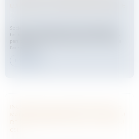
LUMIÈRE DE LA JURISPRUDENCE RÉCENTE
Entreprises
/
Vie de l'entreprise
/
Création de
l'entreprise
Société ne relevant pas d’une forme spécifique, la
holding est celle dont l’objet consiste à détenir des
participations dans d’autres sociétés. Si le schéma a
l’air simple, il e...
Lire la suite
INCOMPATIBILITÉ DE PRINCIPE ENTRE LE
MANDAT DE MEMBRE ÉLU AU CSE ET CELUI
DE REPRÉSENTANT SYNDICAL AUPRÈS DU
CSE
Entreprises
/
Gestion de l'entreprise
/
Communication