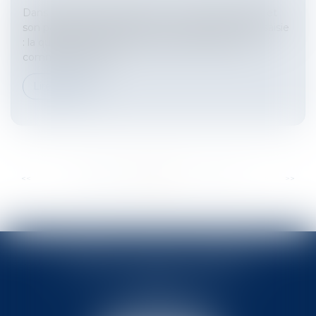
Dans le cadre d’un litige entre un club de football et
son partenaire maillot, la Cour de cassation a été saisie
: la question soulevée devant elle était de savoir
comment compa...
Lire la suite
...
...
<<
<
107
108
109
110
111
112
113
>
>>
BABLED - FOATA - PAGAND
57 Promenade des Anglais
06048 Nice
Tél :
04 93 37 03 75