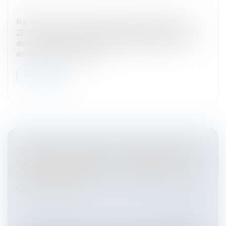
et vie sociale
Par un arrêt du 11 septembre 2019 (pourvoi n°18-
23.764) destiné à être publié au bulletin d’information
de la Cour de cassation, la Chambre sociale a été
amenée à se prononcer s...
Lire la suite
CONTRAT ENTRE UN CLUB DE FOOTBALL
ET UN ÉQUIPEMENTIER : COMMENT JUGER
SI UNE OFFRE EST PLUS INTÉRESSANTE
QU’UNE AUTRE ?
Entreprises
/
Marketing et ventes
/
Contrats
commerciaux/ distribution
Entreprises
/
Contentieux
/
Justice commerciale