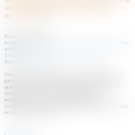
une offre est plus intéressante
qu’une autre ?
Auteur : VIBERT Olivier
Publié le :
30/09/2019
Entreprises
/
Marketing et ventes
/
Contrats commerciaux/
distribution
Entreprises
/
Contentieux
/
Justice commerciale
Source :
www.eurojuris.fr
Dans le cadre d’un litige entre un club de football et son
partenaire maillot, la Cour de cassation a été saisie : la
question soulevée devant elle était de savoir comment
comparer deux offres concurrentes de deux
équipementiers. La Cour de cassation juge que la
comparaison de deux offres d’équipementiers ne peut pas
se faire sur les seuls éléme...
Lire la suite