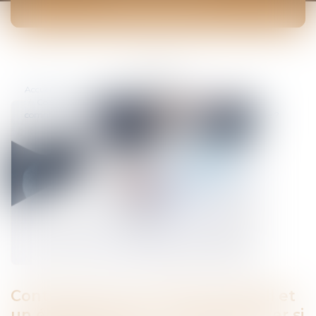
ACTUALITÉS
Vous êtes ici :
Accueil
Contrat entre un Club de football et un équipementier :
comment juger si une offre est plus intéressante qu’une autre ?
Contrat entre un Club de football et
un équipementier : comment juger si