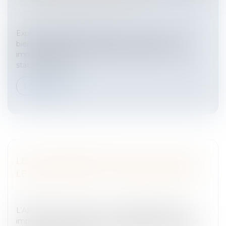
Entreprises
/
Vie de l'entreprise
/
Création de
l'entreprise
Explication préalable sur gérer « son bien » ou « ses
biens immobiliers » : l'objet d'une société civile
immobilière (SCI) n'est pas de vendre son bien, ses
statuts d'ailleurs n...
Lire la suite
LES RECOMMANDATIONS DE L'ARCEP SUR
LE DÉPLOIEMENT DU «TRÈS HAUT DÉBIT»
Entreprises
/
Gestion de l'entreprise
/
Informatique et
Réseaux
L’ARCEP estime qu'une loi est indispensable pour
imposer la mutualisation des infrastructures en fibre