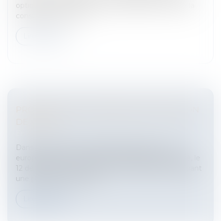
optique.L'ARCEP et le très haut débitÀ la suite de la
consultation menée c...
Lire la suite
PROCÉDURE EUROPÉENNE D'INJONCTION
DE PAYER
Entreprises
/
Contentieux
/
Voies d'exécution
Dans le cadre de la coopération judiciaire civile
européenne, le Conseil et le Parlement ont adopté, le
12 décembre 2006, le règlement 1896/2006 instituant
une procédure europée...
Lire la suite