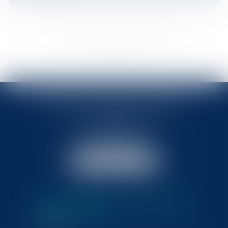
...
...
<<
<
341
342
343
344
345
346
347
>
>>
BABLED - FOATA - PAGAND
57 Promenade des Anglais
06048 Nice
Tél :
04 93 37 03 75
Fax : 04 93 37 03 05
NOUS LOCALISER