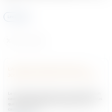
Lire la suite
L'AG NE PEUT RETIRER LE DROIT DE
JOUISSANCE PRIVATIVE D'UNE TERRASSE
Entreprises
/
Gestion de l'entreprise
/
Construction
Immobilier
Le droit d'usage dont bénéficie le copropriétaire a un
caractère réel et perpétuel constituant un droit acquis
que l'assemblée générale ne saurait remettre en
cause. C'est ce qu...