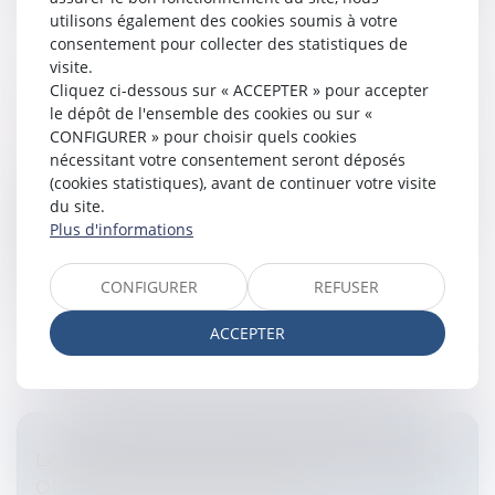
utilisons également des cookies soumis à votre
consentement pour collecter des statistiques de
visite.
Cliquez ci-dessous sur « ACCEPTER » pour accepter
CONTENTIEUX AUTOUR DE LA CESSION DE
le dépôt de l'ensemble des cookies ou sur «
CLIENTÈLE
CONFIGURER » pour choisir quels cookies
Entreprises
/
Vie de l'entreprise
/
Cession d'entreprise
nécessitant votre consentement seront déposés
Par convention du 31 juillet 1996, entrant en vigueur le
(cookies statistiques), avant de continuer votre visite
1er octobre 1996, un expert-comptable a cédé à une
du site.
personne physique et à une société partie de sa
Plus d'informations
clientèle, pour un pr...
CONFIGURER
REFUSER
Lire la suite
ACCEPTER
LA SOCIÉTÉ CIVILE POUR GÉRER SON BIEN
OU SES BIENS IMMOBILIERS