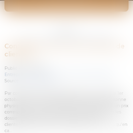
ACTUALITÉS
Vous êtes ici :
Accueil
Contentieux autour de la cession de clientèle
Contentieux autour de la cession de
clientèle
Publié le :
11/12/2007
Entreprises
/
Vie de l'entreprise
/
Cession d'entreprise
Source :
www.eurojuris.fr
Par convention du 31 juillet 1996, entrant en vigueur le 1er
octobre 1996, un expert-comptable a cédé à une personne
physique et à une société partie de sa clientèle, pour un prix
correspondant aux honoraires que devaient rapporter les
dossiers de clients "listés" en annexe.Cession de
clientèleCabinet d'expert-comptable.Il a été convenu qu'en
ca...