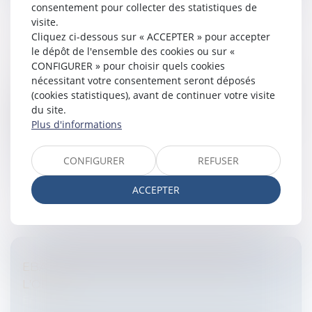
consentement pour collecter des statistiques de
visite.
Cliquez ci-dessous sur « ACCEPTER » pour accepter
le dépôt de l'ensemble des cookies ou sur «
LES AIDES PUBLIQUES AUX ENTREPRISES
CONFIGURER » pour choisir quels cookies
Entreprises
/
Finances
/
Banque et finance
nécessitant votre consentement seront déposés
la Commission européenne a publié le 9 août 2008 un
(cookies statistiques), avant de continuer votre visite
nouveau règlement général d'exemptions par
du site.
catégorie.Les aides aux entreprises compatibles avec
Plus d'informations
le droit communautaireLe nouv...
CONFIGURER
REFUSER
Lire la suite
ACCEPTER
EBAY GAGNE EN BELGIQUE CONTRE
L'ORÉAL
Entreprises
/
Marketing et ventes
/
Marques et