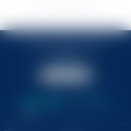
...
...
<<
<
329
330
331
332
333
334
335
>
>>
BABLED - FOATA - PAGAND
57 Promenade des Anglais
06048 Nice
Tél :
04 93 37 03 75
Fax : 04 93 37 03 05
NOUS LOCALISER
ACCUEIL
L'ÉQUIPE