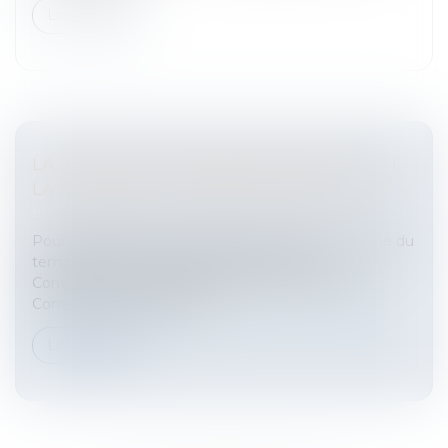
Lire la suite
LA LOI POUR LA "DÉMOCRATIE SOCIALE ET
LA RÉFORME DU TEMPS DE TRAVAIL"...
Entreprises
/
Ressources humaines
/
Temps de travail
Pour l’essentiel la loi "démocratie sociale et réforme du
temps de travail" est jugée conforme à la
Constitution.... jugée conforme pour l’essentielLe
Conseil constitutionnel av...
Lire la suite