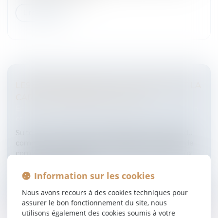
Lire la suite
LES CONSÉQUENCES DE LA RÉFORME DE LA
CARTE JUDICIAIRE SUR LE RCS
Entreprises
/
Gestion de l'entreprise
/
Communication
et vie sociale
Suite à la réforme de la carte judiciaire, le registre du
commerce et des sociétés de plusieurs tribunaux de
commerce sera supprimé et transféré aux tribunaux
désormais compéten...
Information sur les cookies
Lire la suite
Nous avons recours à des cookies techniques pour
assurer le bon fonctionnement du site, nous
utilisons également des cookies soumis à votre