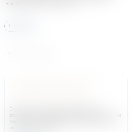
concernés par cette réforme.C'est...
Lire la suite
LA TRANSMISSION DE MARQUE
Entreprises
/
Marketing et ventes
/
Marques et
brevets
En matière de propriété intellectuelle, toute
transmission ou modification des droits attachés à une
marque qui a été enregistrée auprès de l'INPI, doit,
pour être opposable au...