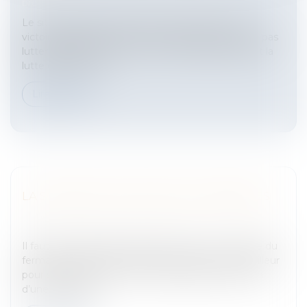
brevets
Le site d'enchères eBay vient de remporter une
victoire judiciaire contre L'Oréal qui l'accuse de ne pas
lutter suffisamment contre la contrefaçon.Ebay et la
lutte contre la con...
Lire la suite
LA SOMMATION DE PAYER LES FERMAGES
Entreprises
/
Gestion de l'entreprise
/
Construction
Immobilier
Il faut deux défauts de paiement de tout ou partie du
fermage ou de la part de produits revenant au bailleur
pour se prévaloir d’un non renouvellement ou bien
d’une résiliation...