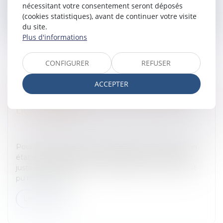
nécessitant votre consentement seront déposés
Lire la suite
(cookies statistiques), avant de continuer votre visite
du site.
Plus d'informations
CONFIGURER
REFUSER
ACCEPTER
CONDUITE SOUS L'EMPIRE D'UN ÉTAT
ALCOOLIQUE SUR LE TEMPS PERSONNEL ET
LICENCIEMENT
Entreprises
/
Ressources humaines
/
Discipline et
licenciement
Pour le Conseil d’Etat, la conduite sous l'empire d'un
état alcoolique sur le temps personnel ne peut pas
justifier un licenciement contrairement à ce qu’avait
pu retenir la Cha...
Lire la suite