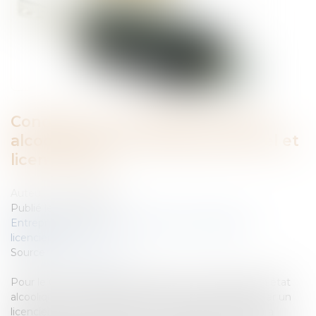
Conduite sous l'empire d'un état
alcoolique sur le temps personnel et
licenciement
Auteur : MAUDET Jérome
Publié le :
22/04/2011
Entreprises
/
Ressources humaines
/
Discipline et
licenciement
Source :
www.eurojuris.fr
Pour le Conseil d’Etat, la conduite sous l'empire d'un état
alcoolique sur le temps personnel ne peut pas justifier un
licenciement contrairement à ce qu’avait pu retenir la