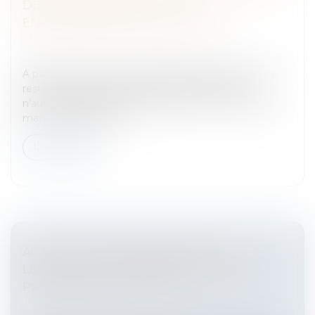
DÉBITS DE BOISSONS, ET LES
ENTREPRENEURS DE SPECTACLE
Entreprises
/
Gestion de l'entreprise
/
Communication
et vie sociale
A partir du 1er juin 2011, les débits de boissons et les
restaurants proposant des boissons sans alcool
n’auront plus à demander la "Licence I". La loi du 22
mars 2011 supprime...
Lire la suite
ACTUALITÉ JURISPRUDENTIELLE,
LÉGISLATIVE ET RÉGLEMENTAIRE EN
PROCÉDURE COLLECTIVE
Entreprises
/
Contentieux
/
Entreprises en difficultés /