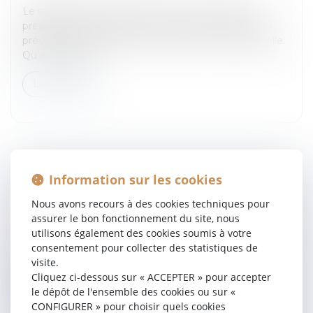
Le salarié peut se faire assister lors de l’entretien
préalable au licenciement, et lors des entretiens qui
précèdent la signature d’une rupture conventionnelle.
Qu’en est-il de...
Lire la suite
Information sur les cookies
VERS UNE REVALORISATION DU SMIC AU 1ER
Nous avons recours à des cookies techniques pour
JUILLET 2011?
assurer le bon fonctionnement du site, nous
Entreprises
/
Ressources humaines
/
Salaires et
utilisons également des cookies soumis à votre
avantages
consentement pour collecter des statistiques de
Le Smic pourrait être valorisé de 2 % début juin ou
visite.
début juillet. C'est ce qui est prévu lorsque l'inflation
Cliquez ci-dessous sur « ACCEPTER » pour accepter
atteint 2% sur un an, un scénario qui pourrait se
le dépôt de l'ensemble des cookies ou sur «
confirmer compte...
CONFIGURER » pour choisir quels cookies