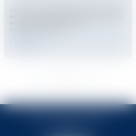
procédures collectives
Ci-joint un bref compte-rendu de la formation animée
par le Professeur Philippe Roussel-Galle, le vendredi 8
avril 2011, sur l'actualité en procédure
collective.Procédures colle...
Lire la suite
...
...
<<
<
268
269
270
271
272
273
274
>
>>
BABLED - FOATA - PAGAND
57 Promenade des Anglais
06048 Nice