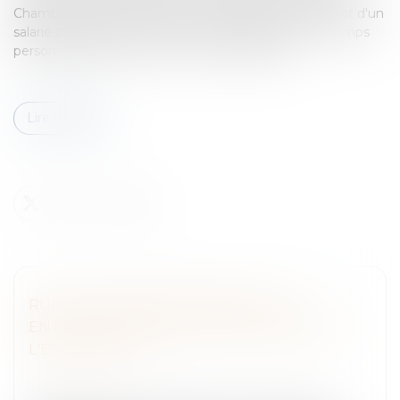
Chambre sociale de la Cour de cassation.Licenciement d'un
salarié protégé et conduite en état d'ivresse sur le temps
personnel Saisi d'un recours contre la décisio...
Lire la suite
RUPTURE CONVENTIONNELLE OU
ENTRETIEN PRÉALABLE: ASSISTANCE DE
L'EMPLOYEUR
Entreprises
/
Ressources humaines
/
Discipline et
licenciement