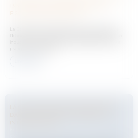
13 MILLIARDS D'EUROS D'AVANTAGES
FISCAUX ILLÉGAUX À APPLE
Entreprises
/
Finances
/
Fiscalité
La Commission européenne vient de conclure que
l'Irlande avait accordé à Apple des avantages fiscaux
indus pour un montant de 13 milliards d'euros.Cette
pratique est illégale au...
Lire la suite
LA CLAUSE DE HARDSHIP (IMPRÉVISION)
DANS LES CONTRATS COMMERCIAUX
INTERNATIONAUX
Entreprises
/
Marketing et ventes
/
Contrats
commerciaux/ distribution