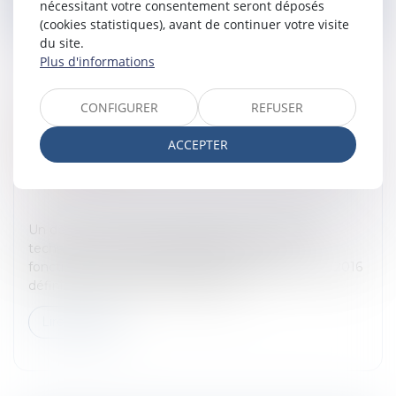
nécessitant votre consentement seront déposés
(cookies statistiques), avant de continuer votre visite
du site.
Plus d'informations
CONFIGURER
REFUSER
PRÉCISIONS SUR LES CONDITIONS DE
FONCTIONNEMENT ET D'ORGANISATION
ACCEPTER
DES EHPAD
Entreprises
/
Gestion de l'entreprise
/
Gestion des
risques et sécurité
Un décret du 26 août 2016 définit les conditions
techniques minimales d'organisation et de
fonctionnement des Ehpad.Le décret du 26 août 2016
définit les conditions techniques m...
Lire la suite