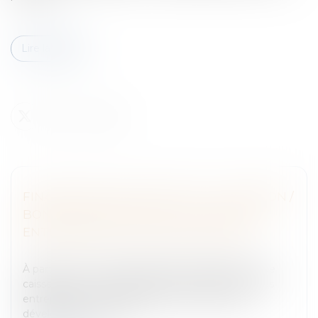
Lire la suite
FINANCEMENT PARTICIPATIF : LE MINIBON /
BON DE CAISSE BIENTÔT PROPOSÉ AUX
ENTREPRISES ET AUX PARTICULIERS
Entreprises
/
Finances
/
Banque et finance
À partir du 1er octobre 2016, des minibons (bons de
caisse) seront mis à disposition des particuliers, des
entreprises et des institutions pour favoriser le
développement du fin...