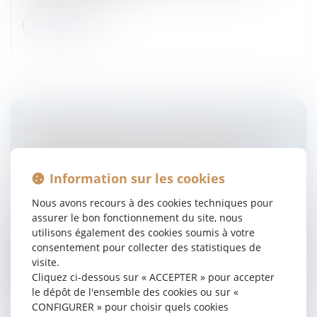
Lire la suite
RECLASSEMENT DU SALARIÉ INAPTE : PAS
D'OBLIGATION POUR L'EMPLOYEUR
D'ASSURER UNE FORMATION SUR UN
Information sur les cookies
MÉTIER DIFFÉRENT
Entreprises
/
Ressources humaines
/
Discipline et
Nous avons recours à des cookies techniques pour
licenciement
assurer le bon fonctionnement du site, nous
utilisons également des cookies soumis à votre
L’employeur n’a pas l’obligation d’assurer au salarié
consentement pour collecter des statistiques de
inapte une formation sur un métier différent du
visite.
sien.Lorsqu’à l’issue d’une visite de reprise, le salarié est
Cliquez ci-dessous sur « ACCEPTER » pour accepter
déclaré inapt...
le dépôt de l'ensemble des cookies ou sur «
CONFIGURER » pour choisir quels cookies
Lire la suite