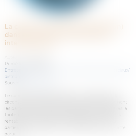
La clause de hardship (imprévision)
dans les contrats commerciaux
internationaux
Auteur : CLERC Thierry
Publié le :
30/08/2016
Entreprises
/
Marketing et ventes
/
Contrats commerciaux/
distribution
Source :
www.eurojuris.fr
Le concept d’imprévision désigne un changement de
circonstances économiques qui, s’il n’empêche nullement
les parties de satisfaire à leurs obligations contractuelles, a
toutefois comme conséquence de réduire fortement la
rentabilité de l’exécution contractuelle pour l’une des
parties – voire de générer un coût d’exécution pour cette
partie, qui...