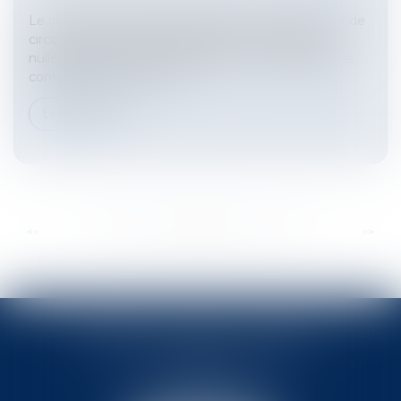
Le concept d’imprévision désigne un changement de
circonstances économiques qui, s’il n’empêche
nullement les parties de satisfaire à leurs obligations
contractuelles, a toutefo...
Lire la suite
...
...
<<
<
158
159
160
161
162
163
164
>
>>
BABLED - FOATA - PAGAND
57 Promenade des Anglais
06048 Nice
Tél :
04 93 37 03 75