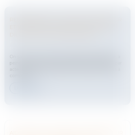
REDRESSEMENT JUDICIAIRE DU DÉBITEUR
ET VALIDITÉ DE LA SAISIE-ATTRIBUTION
DILIGENTÉE CONCOMITAMMENT
Entreprises
/
Contentieux
/
Entreprises en difficultés /
procédures collectives
On sait que la loi impose au créancier de dénoncer, à
peine de caducité, la saisie-attribution au débiteur par
acte d'huissier de justice dans un délai de huit jours à
compter d...
Lire la suite
AIDES D'ÉTAT: L'IRLANDE A ACCORDÉ POUR