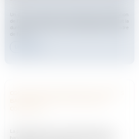
Entreprises
/
Ressources humaines
/
Contrat de travail
Un décret du 28 février 2012 augmente la participation
de l'Etat aux allocations de chômage partiel et réduit la
durée minimale des conventions signées dans le cadre
de l'activi...
Lire la suite
CONTINUITÉ DES CONTRATS DE COMPTES
BANCAIRES EN CAS DE PROCÉDURE
COLLECTIVE
Entreprises
/
Contentieux
/
Entreprises en difficultés /
procédures collectives
La problématique de la continuité des contrats
bancaires en cours en cas de procédure collective