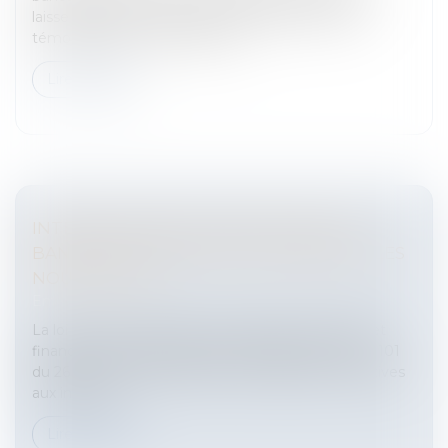
laisse apparaitre des situations surprenantes qui
témoignent de l'insuffisance d...
Lire la suite
INTERMÉDIAIRES EN OPÉRATIONS DE
BANQUE ET EN SERVICE DE PAIEMENT: LES
NOUVEAUTÉS
Entreprises
/
Finances
/
Banque et finance
La loi du 22 octobre 2010 de régulation bancaire et
financière voit aujourd'hui par un décret n° 2012 - 101
du 26 janvier 2012, précisées, ses dispositions relatives
aux intermé...
Lire la suite