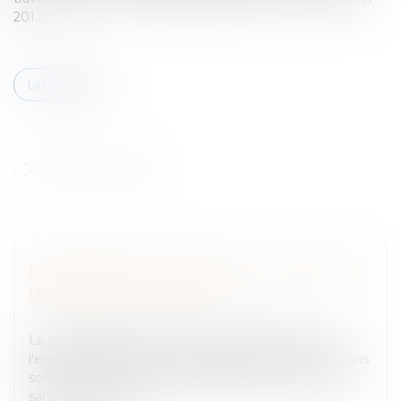
201...
Lire la suite
ENTREPRISES : ATTENTION AUX PÉRIODES
D’ESSAI TROP LONGUES !
Entreprises
/
Ressources humaines
/
Contrat de travail
La période d'essai a pour finalité de permettre à
l'employeur d'évaluer les compétences du salarié dans
son travail. Le contrat de travail pouvant être rompu
sans motif et sans...