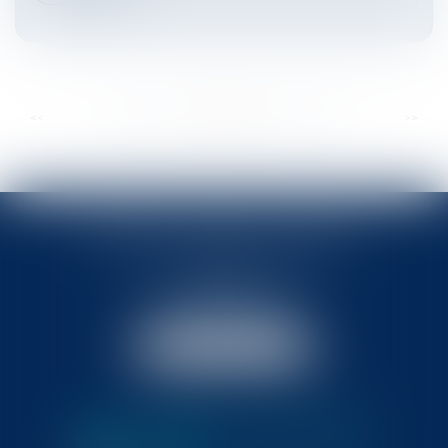
...
...
<<
<
249
250
251
252
253
254
255
>
>>
BABLED - FOATA - PAGAND
57 Promenade des Anglais
06048 Nice
Tél :
04 93 37 03 75
Fax : 04 93 37 03 05
NOUS LOCALISER