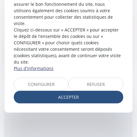
assurer le bon fonctionnement du site, nous
utilisons également des cookies soumis à votre
consentement pour collecter des statistiques de
LES POURSUITES CONTRE LES INDIVISAIRES
visite.
Entreprises
/
Contentieux
/
Entreprises en difficultés /
Cliquez ci-dessous sur « ACCEPTER » pour accepter
procédures collectives
le dépôt de l'ensemble des cookies ou sur «
CONFIGURER » pour choisir quels cookies
Texte de l'intervention d'Alain Provansal à un colloque
nécessitant votre consentement seront déposés
organisé par l’AAPPE le 16 septembre 2011.L'AAPPE
(cookies statistiques), avant de continuer votre visite
(Association de avocats praticiens des procédures et
du site.
de l'exécution) a...
Plus d'informations
Lire la suite
CONFIGURER
REFUSER
ACCEPTER
CHÔMAGE PARTIEL: SIMPLIFICATION DU
DISPOSITIF AVEC LE DÉCRET DU 28 FÉVRIER
2012