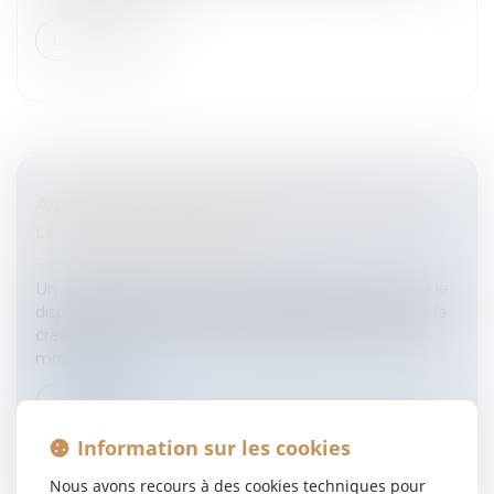
Lire la suite
AIDES EN FAVEUR DE LA CRÉATION POUR
LES NOUVEAUX MÉDIAS
Entreprises
/
Marketing et ventes
/
E-commerce
Un décret du 24 février 2012 consolide et pérennise le
dispositif d'aides financières sélectives en faveur de la
création pour les nouveaux médias (internet, écrans
mobiles, etc...
Lire la suite
Information sur les cookies
Nous avons recours à des cookies techniques pour