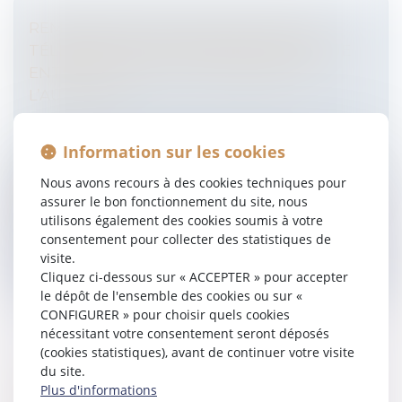
REMBOURSEMENT DES FRAIS LIÉS AU
TÉLÉTRAVAIL : COMPARAISON JURIDIQUE
ENTRE LA FRANCE, L'ALLEMAGNE ET
L’AUTRICHE
Entreprises
/
Ressources humaines
/
Salaires et
avantages
Information sur les cookies
Alors qu'en France, les tribunaux obligent les
employeurs à rembourser eux-mêmes une chaise de
Nous avons recours à des cookies techniques pour
bureau privée dans le cadre du télétravail, il n’en est
assurer le bon fonctionnement du site, nous
pas de même en Allemagne o...
utilisons également des cookies soumis à votre
consentement pour collecter des statistiques de
Lire la suite
visite.
Cliquez ci-dessous sur « ACCEPTER » pour accepter
le dépôt de l'ensemble des cookies ou sur «
CONFIGURER » pour choisir quels cookies
nécessitant votre consentement seront déposés
(cookies statistiques), avant de continuer votre visite
du site.
CESSION DE CRÉANCE D’ASSURANCE : LE
Plus d'informations