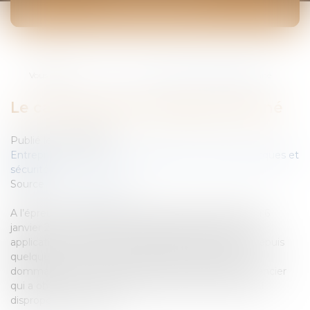
ACTUALITÉS
Vous êtes ici :
Accueil
Le cautionnement disproportionné
Le cautionnement disproportionné
Publié le :
15/03/2007
Entreprises
/
Gestion de l'entreprise
/
Gestion des risques et
sécurité
Source :
www.eurojuris.fr
A l’épreuve de la jurisprudenceDans une décision du 6
janvier 2007 (n°156), la Cour de cassation donne une
application sévère de la jurisprudence qui permet, depuis
quelques années, de sanctionner par l’allocation de
dommages et intérêts au profit de la caution le créancier
qui a obtenu un cautionnement dont le montant est
disproportionné par ra...