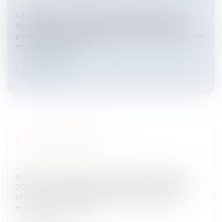
marketing
La loi du 9 août 2004 a prévu que les annonceurs
faisant diffuser une publicité pour la plupart des
produits alimentaires devraient, au choix :- apposer une
mention sanitaire su...
Lire la suite
DROIT DES SÛRETÉS
Entreprises
/
Vie de l'entreprise
/
Création de
l'entreprise
Principaux aspects de la réformeUne loi du 26 juillet
2005 « pour la confiance et la modernisation de
l’économie » a habilité le parlement à légiférer en
matière de droit des sû...