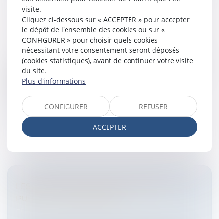
visite.
Cliquez ci-dessous sur « ACCEPTER » pour accepter
LE CAUTIONNEMENT DISPROPORTIONNÉ
le dépôt de l'ensemble des cookies ou sur «
Entreprises
/
Gestion de l'entreprise
/
Gestion des
CONFIGURER » pour choisir quels cookies
risques et sécurité
nécessitant votre consentement seront déposés
(cookies statistiques), avant de continuer votre visite
A l’épreuve de la jurisprudenceDans une décision du 6
du site.
janvier 2007 (n°156), la Cour de cassation donne une
Plus d'informations
application sévère de la jurisprudence qui permet,
depuis quelques ann...
CONFIGURER
REFUSER
Lire la suite
ACCEPTER
LES MENTIONS SANITAIRES DANS LA
PUBLICITÉ ALIMENTAIRE
Entreprises
/
Marketing et ventes
/
Publicité/