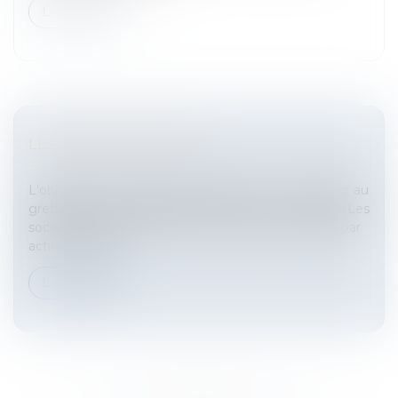
Lire la suite
LES COMPTES SOCIAUX
Entreprises
/
Finances
/
Fiscalité
L'obligation de dépôt"Repénalisation" du non-dépôt au
greffe des comptes sociaux : 1.500 euros d’amendeLes
sociétés par actions (sociétés anonymes, sociétés par
actions simplifi...
Lire la suite