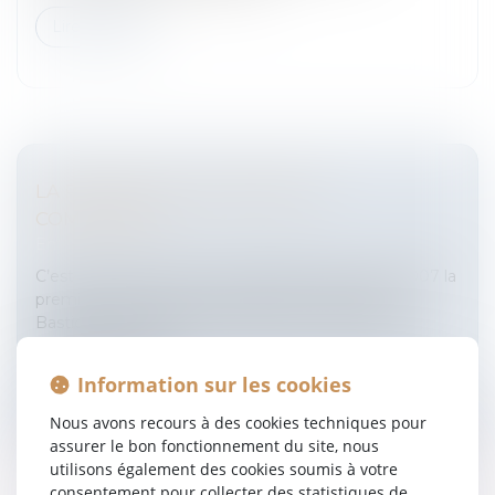
Lire la suite
LA PRATIQUE DE L'ARBITRAGE
COMMERCIAL
Entreprises
/
Contentieux
/
Justice commerciale
C’est avec succès, que s’est déroulée le 13 avril 2007 la
première édition des Entretiens de la Bastide à la
Bastide Saint-Antoine de GRASSE, consacrés à la
pratique de l’arbitr...
Information sur les cookies
Lire la suite
Nous avons recours à des cookies techniques pour
assurer le bon fonctionnement du site, nous
utilisons également des cookies soumis à votre
consentement pour collecter des statistiques de