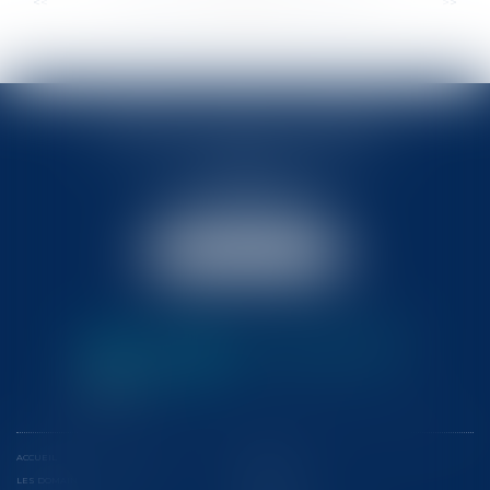
...
...
<<
<
354
355
356
357
358
359
360
>
>>
BABLED - FOATA - PAGAND
57 Promenade des Anglais
06048 Nice
Tél :
04 93 37 03 75
Fax : 04 93 37 03 05
NOUS LOCALISER
ACCUEIL
L'ÉQUIPE
LES DOMAINES D'INTERVENTION
CONFÉRENCES