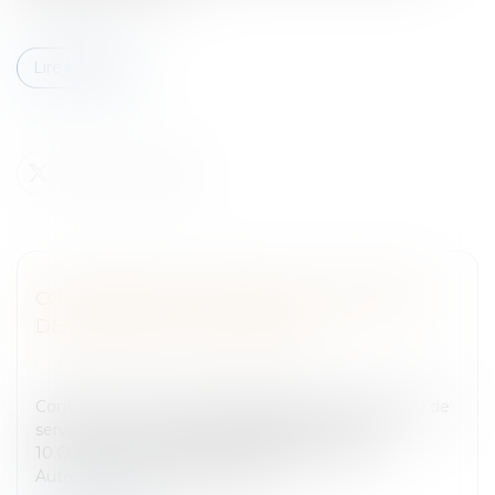
Lire la suite
CONTREFAÇON, MARQUES DE FABRIQUE,
DE COMERCE OU DE SERVICE
Entreprises
/
Marketing et ventes
/
Marques et
brevets
Contrefaçon, marques de fabrique, de comerce ou de
service", J.-cl. Pénal, Lois pénales annexes, fasc.
10.Contrefaçon, marques de fabrique...Titre /
Auteur(s):Contrefaçon, marqu...