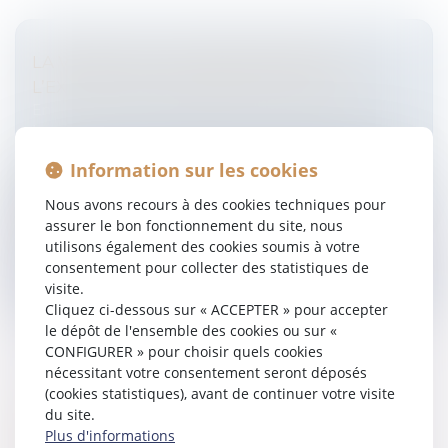
LA VENTE DE L’OUVRAGE SUPPOSE
L’EXISTENCE D’UNE RÉCEPTION TACITE
Entreprises
/
Gestion de l'entreprise
/
Construction
Immobilier
La réception tacite implique de caractériser la volonté
Information sur les cookies
non équivoque du maître d’ouvrage de recevoir
l’ouvrage. Cass, 3ème civ, 3 avril 2025, n°23-19.248 La
Nous avons recours à des cookies techniques pour
prise de posses...
assurer le bon fonctionnement du site, nous
utilisons également des cookies soumis à votre
Lire la suite
consentement pour collecter des statistiques de
visite.
Cliquez ci-dessous sur « ACCEPTER » pour accepter
le dépôt de l'ensemble des cookies ou sur «
CONFIGURER » pour choisir quels cookies
nécessitant votre consentement seront déposés
(cookies statistiques), avant de continuer votre visite
SAISIE-ATTRIBUTION : PRÉCISIONS SUR LA
du site.
Plus d'informations
POSSIBILITÉ POUR LA CAUTION D’AGIR