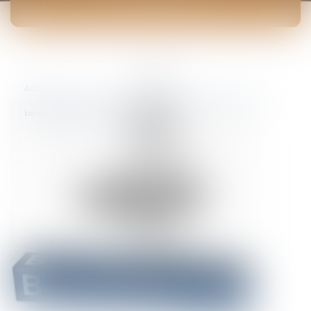
ACTUALITÉS
Vous êtes ici :
Accueil
La banque qui encaisse un chèque libellé à l’ordre de deux
bénéficiaire peut-elle être fautive ?