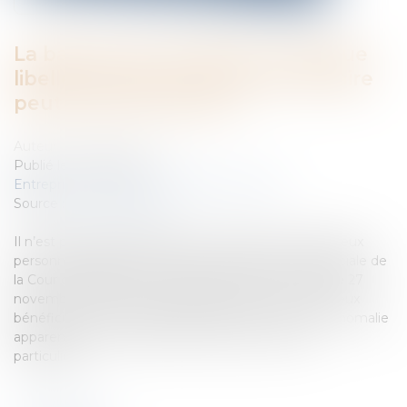
La banque qui encaisse un chèque
libellé à l’ordre de deux bénéficiaire
peut-elle être fautive ?
Auteur : NICOLAS Audrey
Publié le :
13/01/2020
Entreprises
/
Finances
/
Banque et finance
Source :
www.eurojuris.fr
Il n’est pas interdit d’établir un chèque à l’ordre de deux
personnes distinctes. En effet, la chambre commerciale de
la Cour de cassation confirme dans un arrêt rendu le 27
novembre 2019 que la juxtaposition des noms de deux
bénéficiaires sur un chèque n'est pas en soi une « anomalie
apparente » qui devrait provoquer des contrôles
particuliers....