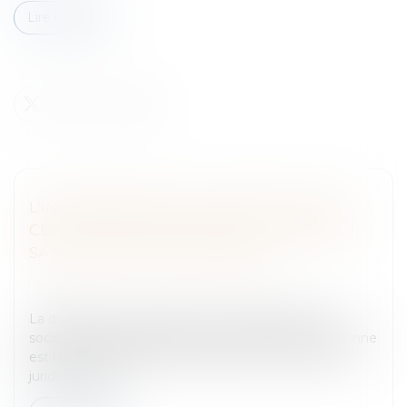
Lire la suite
L’INOPPOSABILITÉ À UN ASSOCIÉ D’UNE
CLAUSE D’UN CONTRAT QU’IL A SIGNÉ EN
SA SEULE QUALITÉ DE GÉRANT
Entreprises
/
Gestion de l'entreprise
/
Communication
et vie sociale
La distinction entre l’associé et le dirigeant d’une
société peut paraître théorique lorsque cette personne
est un unique individu. Pourtant, loin de n’être que
juridique, cett...