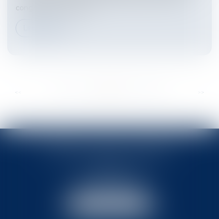
congé ont non seulem...
Lire la suite
...
...
<<
<
103
104
105
106
107
108
109
>
>>
BABLED - FOATA - PAGAND
57 Promenade des Anglais
06048 Nice
Tél :
04 93 37 03 75
Fax : 04 93 37 03 05
NOUS LOCALISER