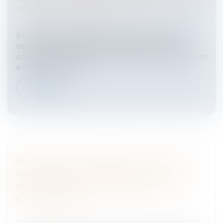
PEUT-ELLE ÊTRE FAUTIVE ?
Entreprises
/
Finances
/
Banque et finance
Il n’est pas interdit d’établir un chèque à l’ordre de
deux personnes distinctes. En effet, la chambre
commerciale de la Cour de cassation confirme dans un
arrêt rendu le 27 nov...
Lire la suite
RÉVOCATION D’UN GÉRANT : LA LETTRE
INFORMANT UN DIRIGEANT QUE SA
RÉVOCATION EST ENVISAGÉE DOIT-ELLE
ÊTRE MOTIVÉE ?
Entreprises
/
Gestion de l'entreprise
/
Communication
et vie sociale