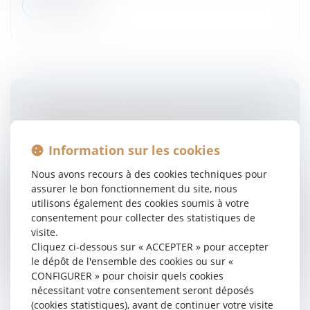
Lire la suite
LES PRÊTS FACILITÉS POUR LE TOURISME :
LA BONNE NOUVELLE DE BPI ET DE LA
BANQUE DES TERRITOIRES
Information sur les cookies
Entreprises
/
Finances
/
Banque et finance
Nous avons recours à des cookies techniques pour
Les signes qui montrent que le tourisme est
assurer le bon fonctionnement du site, nous
véritablement l'économie des territoires, à bien des
utilisons également des cookies soumis à votre
égards, ne manquent pas. C'est ainsi que le 20 janvier,
consentement pour collecter des statistiques de
BPI France a indiqué, a...
visite.
Cliquez ci-dessous sur « ACCEPTER » pour accepter
Lire la suite
le dépôt de l'ensemble des cookies ou sur «
CONFIGURER » pour choisir quels cookies
nécessitant votre consentement seront déposés
(cookies statistiques), avant de continuer votre visite