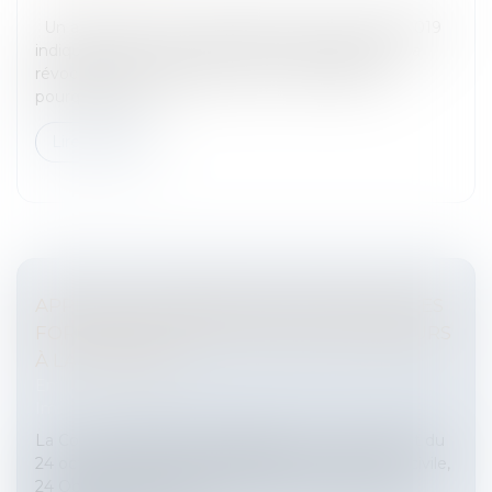
Un arrêt de la Cour de Cassation du 23 octobre 2019
indique que le lettre informant un dirigeant que sa
révocation est envisagée n’a pas à lui indiquer
pourquoi. Quels...
Lire la suite
APPLICATION IMMÉDIATE DES NOUVELLES
FORMES DE CONGÉ AUX BAUX ANTÉRIEURS
À LA LOI PINEL
Entreprises
/
Gestion de l'entreprise
/
Construction
Immobilier
La Cour de Cassation rappelle dans un arrêt récent du
24 octobre 2019 (Cour de cassation, 3e chambre civile,
24 Octobre 2019 n° 18-24.077) que les formes de