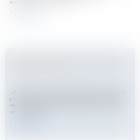
morales.PrécisionsIl résulte d...
Lire la suite
SOUPÇONS DE DÉLITS D'INITIÉ CHEZ DES
DIRIGEANTS D'EADS
Entreprises
/
Contentieux
/
Entreprises en difficultés /
procédures collectives
L'Autorité des marchés financiers (AMF) a transmis au
parquet un rapport d'étape qui alimente les soupçons
de délits d'initié visant des dirigeants d'EADS et des
groupes Lagardè...
Lire la suite