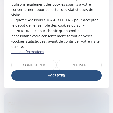
utilisons également des cookies soumis à votre
consentement pour collecter des statistiques de
visite.
Cliquez ci-dessous sur « ACCEPTER » pour accepter
VERS UNE RÉFORME DE LA FISCALITÉ DES
le dépôt de l'ensemble des cookies ou sur «
STOCK-OPTIONS ?
CONFIGURER » pour choisir quels cookies
Entreprises
/
Finances
/
Fiscalité
nécessitant votre consentement seront déposés
Le ministre du budget Eric Woerth s'est prononcé
(cookies statistiques), avant de continuer votre visite
mardi pour une modification des règles fiscales
du site.
concernant les stock-options, sans en préciser la
Plus d'informations
teneur. Elle devrait accroître...
CONFIGURER
REFUSER
Lire la suite
ACCEPTER
EADS : THIERRY BRETON S'EXPRIME
DEVANT LE SÉNAT