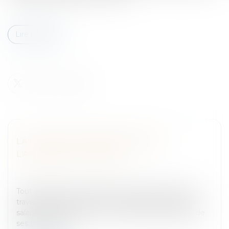
Lire la suite
LA COUR DE CASSATION DÉFINIT
L'ACCIDENT DU TRAVAIL
Entreprises
/
Gestion de l'entreprise
/
Gestion des
risques et sécurité
Tout accident qui se produit au temps et au lieu de
travail étant présumé être un accident du travail, le
salarié n'a pas à prouver le caractère professionnel de
ses blessures m...