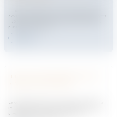
Entreprises
/
Contentieux
/
Justice commerciale
L'ancien ministre de l'économie Thierry Breton s’est
exprimé vendredi devant la commission des Finances
du Sénat réunie en urgence après les informations
publiées mercredi sur d...
Lire la suite
LE BAIL PAR UNE PERSONNE MORALE SE
RENOUVELLE POUR SIX ANS
Entreprises
/
Gestion de l'entreprise
/
Construction
Immobilier
Le contrat de location est conclu pour une durée au
moins égale à trois ans pour les bailleurs personnes
physiques et à six ans pour les personnes