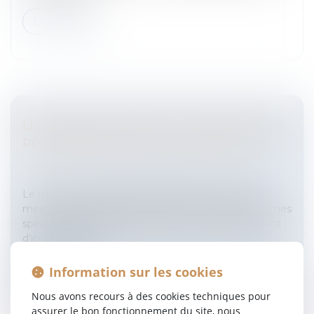
Lire la suite
LES GRANDES LIGNES DE LA RÉFORME DES
RÉGIMES SPÉCIAUX SONT DÉVOILÉES
Entreprises
/
Ressources humaines
/
Salaires et
avantages
Le ministre du travail Xavier Bertrand a dévoilé ce
mercredi les grandes lignes de sa réforme des régimes
spéciaux des retraites. Ils passeront progressivement
d'ici 2012 à 40 a...
Lire la suite
Information sur les cookies
Nous avons recours à des cookies techniques pour
assurer le bon fonctionnement du site, nous