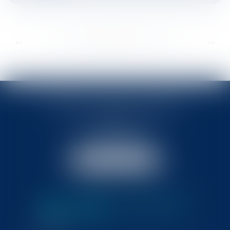
...
...
<<
<
347
348
349
350
351
352
353
>
>>
BABLED - FOATA - PAGAND
57 Promenade des Anglais
06048 Nice
Tél :
04 93 37 03 75
Fax : 04 93 37 03 05
NOUS LOCALISER