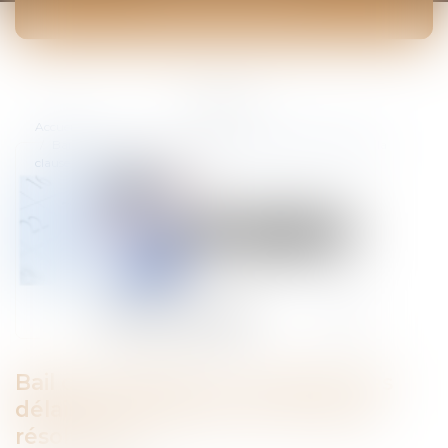
ACTUALITÉS
Vous êtes ici :
Accueil
Bail commercial : non-respect des délais et acquisition de la
clause résolutoire
Bail commercial : non-respect des
délais et acquisition de la clause
résolutoire