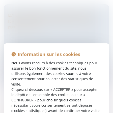
BAIL COMMERCIAL : NON-RESPECT DES
DÉLAIS ET ACQUISITION DE LA CLAUSE
RÉSOLUTOIRE
Entreprises
/
Gestion de l'entreprise
/
Construction
Immobilier
Les locataires en difficulté de règlement de loyers
recherchent des possibilités pour sauver leur activité
Information sur les cookies
commerciale et l’occupation du local commercial.
L’une des possibilit...
Nous avons recours à des cookies techniques pour
assurer le bon fonctionnement du site, nous
Lire la suite
utilisons également des cookies soumis à votre
consentement pour collecter des statistiques de
visite.
Cliquez ci-dessous sur « ACCEPTER » pour accepter
le dépôt de l'ensemble des cookies ou sur «
CONFIGURER » pour choisir quels cookies
nécessitant votre consentement seront déposés
LE DÉFAUT DE SOUSCRIPTION DE
(cookies statistiques), avant de continuer votre visite