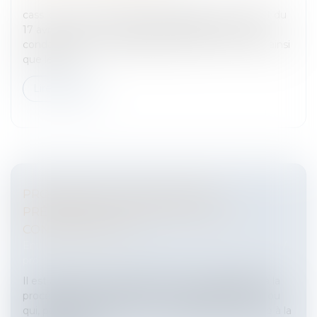
cass. crim., 22 mai 2024, n°23-83180 1. Par un arrêt du
17 avril 2023, la Cour d’Appel de MONTPELLIER a
condamné deux sociétés [les sociétés n°15 et 10] ainsi
que leur g...
Lire la suite
PROCÉDURE DE CONCILIATION :
PRÉCISIONS SUR L’ÉTENDUE DE LA
CONFIDENTIALITÉ
Entreprises
/
Contentieux
/
Entreprises en difficultés /
procédures collectives
Il est acquis que toute personne qui est appelée à la
procédure de conciliation ou à un mandat ad hoc ou
qui, par ses fonctions, en a connaissance est tenue à la