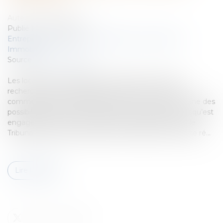
Auteur : MEDINA Jean-Luc
Publié le :
04/10/2024
Entreprises
/
Gestion de l'entreprise
/
Construction
Immobilier
Source :
www.eurojuris.fr
Les locataires en difficulté de règlement de loyers
recherchent des possibilités pour sauver leur activité
commerciale et l’occupation du local commercial. L’une des
possibilités offertes aux locataires est de solliciter, lorsqu’est
engagée une procédure de référé-expulsion devant le
Tribunal Judiciaire, la suspension des effets de la clause ré...
Lire la suite