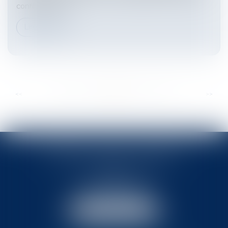
confidentialité...
Lire la suite
...
...
<<
<
28
29
30
31
32
33
34
>
>>
BABLED - FOATA - PAGAND
57 Promenade des Anglais
06048 Nice
Tél :
04 93 37 03 75
Fax : 04 93 37 03 05
NOUS LOCALISER