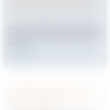
VOLONTÉ NON ÉQUIVOQUE DU MAITRE DE
L'OUVRAGE DE RECEVOIR L'OUVRAGE
Entreprises
/
Gestion de l'entreprise
/
Construction
Immobilier
Depuis un arrêt de principe de la 3ème Chambre civile
de la Cour de cassation en date du 24 novembre 2016,
en application de l’article 1792-6 du code civil, la prise
de possessi...
Lire la suite
LE RISQUE PÉNAL EN CAS DE FUSION-
ABSORPTION : PEU IMPORTE LA FORME DE
LA SOCIÉTÉ ABSORBÉE
Entreprises
/
Vie de l'entreprise
/
Fusion Acquisition