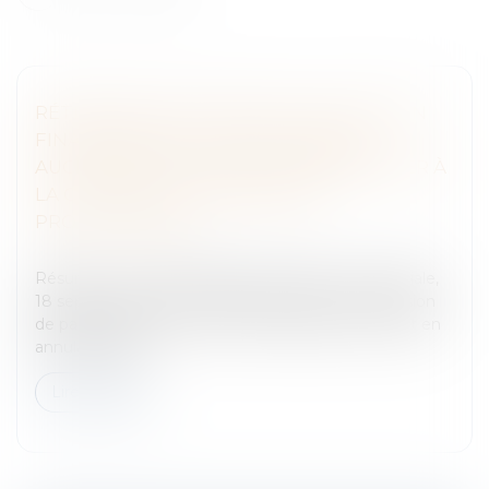
RÉTICENCE DOLOSIVE SUR LA SITUATION
FINANCIÈRE DE LA SOCIÉTÉ CÉDÉE :
AUCUNE OBLIGATION DE SE RENSEIGNER À
LA CHARGE DU CESSIONNAIRE
PROFESSIONNEL
Entreprises
/
Vie de l'entreprise
/
Cession d'entreprise
Résumé : Cour de Cassation, chambre commerciale,
18 septembre 2024, n°23-10.183 Suite à une cession
de parts sociales, le cessionnaire assigne le cédant en
annulation de l...
Lire la suite