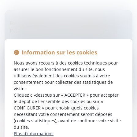
BAIL COMMERCIAL, LOCAUX À USAGE
INDUSTRIEL ET DROIT DE PRÉFÉRENCE
Entreprises
/
Gestion de l'entreprise
/
Construction
Immobilier
Information sur les cookies
Par un arrêt rendu le 29 juin 2023, la troisième
chambre civile de la Cour de cassation a eu l’occasion
Nous avons recours à des cookies techniques pour
de se prononcer sur l’étendue de l’article L.145-46-1 du
assurer le bon fonctionnement du site, nous
Code de commerce...
utilisons également des cookies soumis à votre
consentement pour collecter des statistiques de
Lire la suite
visite.
Cliquez ci-dessous sur « ACCEPTER » pour accepter
le dépôt de l'ensemble des cookies ou sur «
CONFIGURER » pour choisir quels cookies
nécessitant votre consentement seront déposés
(cookies statistiques), avant de continuer votre visite
du site.
LANCEURS D’ALERTE : PRÉCISIONS SUR LE
Plus d'informations