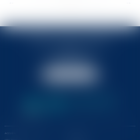
...
...
<<
<
40
41
42
43
44
45
46
>
>>
BABLED - FOATA - PAGAND
57 Promenade des Anglais
06048 Nice
Tél :
04 93 37 03 75
Fax : 04 93 37 03 05
NOUS LOCALISER
ACCUEIL
L'ÉQUIPE
LES DOMAINES D'INTERVENTION
CONFÉRENCES