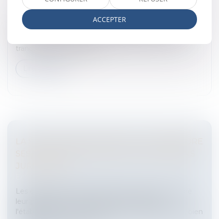
Immobilier
Il est fréquent que les assemblées générales de
ACCEPTER
copropriété tentent de restreindre les activités
possibles exercées dans la copropriété. Il y va de la
tranquillité des coproprié...
Lire la suite
LA SUCCURSALE EN FRANCE : COMPRENDRE
SES CARACTÉRISTIQUES ET IMPLICATIONS
JURIDIQUES
Entreprises
/
Vie de l'entreprise
/
Cession d'entreprise
Les entreprises internationales cherchant à étendre
leur présence en France peuvent envisager
l'établissement d'une succursale. Ce type d'entité, bien