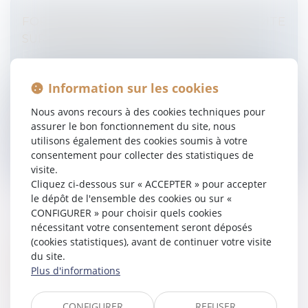
FORMALISME DE LA MENTION MANUSCRITE
SUR LA DURÉE DU CAUTIONNEMENT
Entreprises
/
Finances
/
Banque et finance
Une Cour de cassation droite dans ses bottes pour les
Information sur les cookies
contrats signés avant le 1er janvier 2022, en dépit d’une
réforme du droit des sûretés abolitionniste applicable
Nous avons recours à des cookies techniques pour
aux contra...
assurer le bon fonctionnement du site, nous
utilisons également des cookies soumis à votre
Lire la suite
consentement pour collecter des statistiques de
visite.
Cliquez ci-dessous sur « ACCEPTER » pour accepter
le dépôt de l'ensemble des cookies ou sur «
CONFIGURER » pour choisir quels cookies
nécessitant votre consentement seront déposés
(cookies statistiques), avant de continuer votre visite
BAIL COMMERCIAL : MODIFICATIONS DU
du site.
RÈGLEMENT DE COPROPRIÉTÉ ET
Plus d'informations
RESTRICTIONS DE L'ACTIVITÉ
Entreprises
/
Gestion de l'entreprise
/
Construction
CONFIGURER
REFUSER