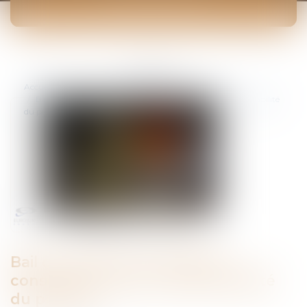
ACTUALITÉS
Vous êtes ici :
Accueil
Bail commercial : incendie et conséquences de la responsabilité
du preneur
Bail commercial : incendie et
conséquences de la responsabilité
du preneur