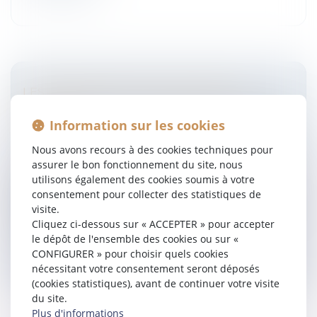
LES MARQUES DES COLLECTIVITÉS
TERRITORIALES : LES CONDITIONS DE LA
Information sur les cookies
DÉFENSE
Entreprises
/
Marketing et ventes
/
Marques et
Nous avons recours à des cookies techniques pour
brevets
assurer le bon fonctionnement du site, nous
Dans un arrêt "DATAXY" du 5 juin 2019 la Cour de
utilisons également des cookies soumis à votre
cassation est venue rappeler les conditions dans
consentement pour collecter des statistiques de
lesquelles une collectivité territoriale, en l'occurrence le
visite.
département de Saô...
Cliquez ci-dessous sur « ACCEPTER » pour accepter
le dépôt de l'ensemble des cookies ou sur «
Lire la suite
CONFIGURER » pour choisir quels cookies
nécessitant votre consentement seront déposés
(cookies statistiques), avant de continuer votre visite
du site.
Plus d'informations