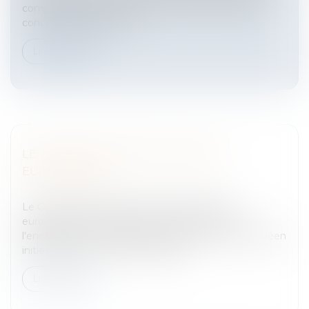
compléments alimentaires.Du monopole à la libre
concurrenceBien évide...
Lire la suite
LE TEMPS DE TRAVAIL EN UNION
EUROPÉENNE
Entreprises
/
Ressources humaines
/
Temps de travail
Le Conseil des ministres du Travail de l'Union
européenne s'est accordé sur une réforme de
l'encadrement du temps de travail au niveau européen
initiée par la Commission europée...
Lire la suite