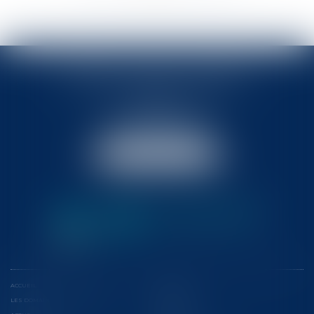
BABLED - FOATA - PAGAND
57 Promenade des Anglais
06048 Nice
Tél :
04 93 37 03 75
Fax : 04 93 37 03 05
NOUS LOCALISER
ACCUEIL
L'ÉQUIPE
LES DOMAINES D'INTERVENTION
CONFÉRENCES