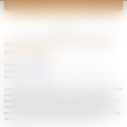
ACTUALITÉS
Vous êtes ici :
Accueil
Augmentation des jours travaillés pour les cadres
Augmentation des jours travaillés
pour les cadres
Publié le :
09/07/2008
Entreprises
/
Ressources humaines
/
Temps de travail
Source :
www.eurojuris.fr
Les députés ont adopté hier un projet de loi augmentant le
nombre de jours travaillés pour les cadres. De 218, ils
passeraient à 235.La réforme du temps de travailMême s'il
maintient la durée légale à 35 heures, le texte modifie en
profondeur les règles qui régissent l'organisation du temps
de travail.Nicolas Sarkozy a d'ailleurs qualifié cette...