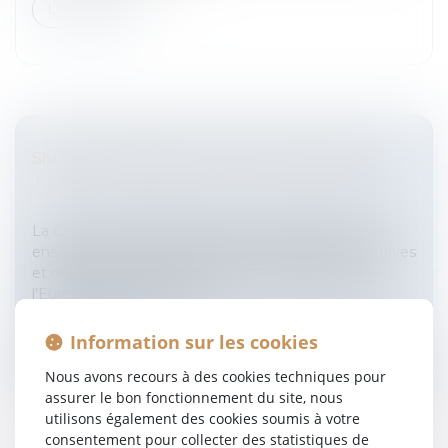
Lire la suite
SMALL BUSINESS ACT POUR L'EUROPE
Entreprises
/
Vie de l'entreprise
/
Création de
l'entreprise
La Commission de Bruxelles vient de présenter un
ensemble de mesures comprenant plusieurs directives
et règlements relatifs aux petites entreprises pour
l’Europe.Aide au dévelop...
Lire la suite
Information sur les cookies
Nous avons recours à des cookies techniques pour
assurer le bon fonctionnement du site, nous
utilisons également des cookies soumis à votre
consentement pour collecter des statistiques de