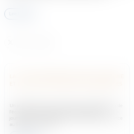
Lire la suite
LA LOI DE MODERNISATION DE L'ÉCONOMIE
ET LE DROIT D'AUTEUR DES JOURNALISTES
Entreprises
/
Marketing et ventes
/
Marques et
brevets
Un amendement au projet de loi de modernisation de
l'économie (LME) visant les droits d'auteur des
journalistes n'a finalement pas été défendu en séance
au Sénat et a de ce fait...