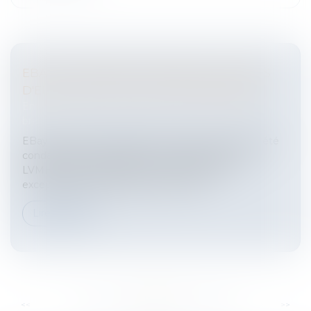
EBAY CONDAMNÉ À VERSER 40 MILLIONS
D'EUROS À LVMH POUR CONTREFAÇON
Entreprises
/
Marketing et ventes
/
Marques et
brevets
EBay, le leader mondial du commerce en ligne, a été
condamné à verser près de 40 millions d'euros à
LVMH pour contrefaçon.Une condamnation
exceptionnelleC'est la plus forte cond...
Lire la suite
...
...
<<
<
331
332
333
334
335
336
337
>
>>