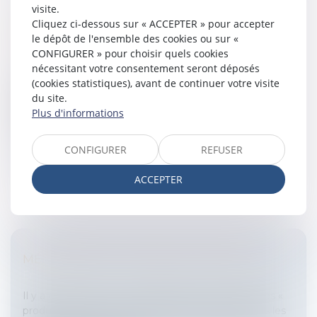
visite.
Cliquez ci-dessous sur « ACCEPTER » pour accepter
AUGMENTATION DES JOURS TRAVAILLÉS
le dépôt de l'ensemble des cookies ou sur «
POUR LES CADRES
CONFIGURER » pour choisir quels cookies
Entreprises
/
Ressources humaines
/
Temps de travail
nécessitant votre consentement seront déposés
Les députés ont adopté hier un projet de loi
(cookies statistiques), avant de continuer votre visite
augmentant le nombre de jours travaillés pour les
du site.
cadres. De 218, ils passeraient à 235.La réforme du
Plus d'informations
temps de travailMême s'il main...
CONFIGURER
REFUSER
Lire la suite
ACCEPTER
MÉDICAMENT OU PRODUIT DE SANTÉ
Entreprises
/
Marketing et ventes
/
Concurrence
Il y a environ 20 ans, sont apparus sur le marché les «
produits de santé » qui seront ensuite dénommés les