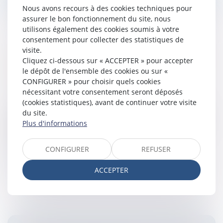
Nous avons recours à des cookies techniques pour
assurer le bon fonctionnement du site, nous
utilisons également des cookies soumis à votre
consentement pour collecter des statistiques de
visite.
Cliquez ci-dessous sur « ACCEPTER » pour accepter
AMÉNAGEMENT DE LA RÉGLEMENTATION
le dépôt de l'ensemble des cookies ou sur «
DES JEUX DANS LES CASINOS
CONFIGURER » pour choisir quels cookies
Entreprises
/
Gestion de l'entreprise
/
Gestion des
nécessitant votre consentement seront déposés
risques et sécurité
(cookies statistiques), avant de continuer votre visite
L’intérêt fréquemment réaffirmé pour cette matière
du site.
par le législateur et les pouvoirs publics (pas moins de
Plus d'informations
35 textes en 100 ans) a conduit à la publication d’un
nouvel arrêté m...
CONFIGURER
REFUSER
Lire la suite
ACCEPTER