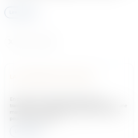
Lire la suite
LA TRANSMISSION DE MARQUE
Entreprises
/
Marketing et ventes
/
Marques et
brevets
En matière de propriété intellectuelle, toute
transmission ou modification des droits attachés à une
marque qui a été enregistrée auprès de l'INPI, doit,
pour être opposable au...
Lire la suite