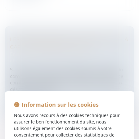
LES CONSÉQUENCES DE LA RÉFORME DE LA
CARTE JUDICIAIRE SUR LE RCS
Entreprises
/
Gestion de l'entreprise
/
Communication
et vie sociale
Suite à la réforme de la carte judiciaire, le registre du
commerce et des sociétés de plusieurs tribunaux de
commerce sera supprimé et transféré aux tribunaux
désormais compéten...
Lire la suite
Information sur les cookies
Nous avons recours à des cookies techniques pour
assurer le bon fonctionnement du site, nous
utilisons également des cookies soumis à votre
consentement pour collecter des statistiques de