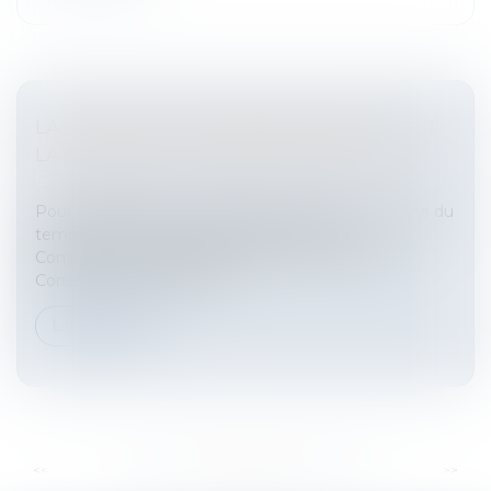
LA LOI POUR LA "DÉMOCRATIE SOCIALE ET
LA RÉFORME DU TEMPS DE TRAVAIL"...
Entreprises
/
Ressources humaines
/
Temps de travail
Pour l’essentiel la loi "démocratie sociale et réforme du
temps de travail" est jugée conforme à la
Constitution.... jugée conforme pour l’essentielLe
Conseil constitutionnel av...
Lire la suite
...
...
<<
<
329
330
331
332
333
334
335
>
>>