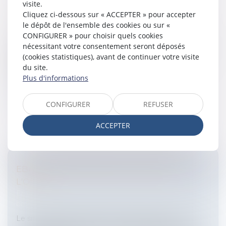
visite.
Cliquez ci-dessous sur « ACCEPTER » pour accepter
LES AIDES PUBLIQUES AUX ENTREPRISES
le dépôt de l'ensemble des cookies ou sur «
Entreprises
/
Finances
/
Banque et finance
CONFIGURER » pour choisir quels cookies
la Commission européenne a publié le 9 août 2008 un
nécessitant votre consentement seront déposés
nouveau règlement général d'exemptions par
(cookies statistiques), avant de continuer votre visite
catégorie.Les aides aux entreprises compatibles avec
du site.
le droit communautaireLe nouv...
Plus d'informations
Lire la suite
CONFIGURER
REFUSER
ACCEPTER
EBAY GAGNE EN BELGIQUE CONTRE
L'ORÉAL
Entreprises
/
Marketing et ventes
/
Marques et
brevets
Le site d'enchères eBay vient de remporter une