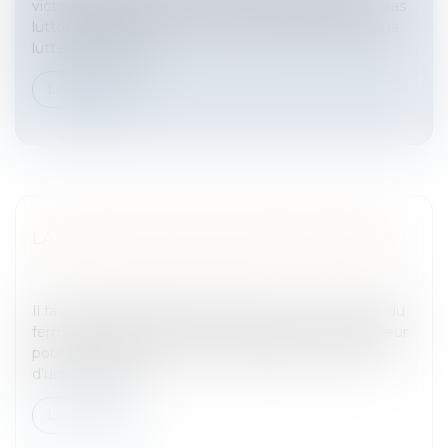
victoire judiciaire contre L'Oréal qui l'accuse de ne pas
lutter suffisamment contre la contrefaçon.Ebay et la
lutte contre la con...
Lire la suite
LA SOMMATION DE PAYER LES FERMAGES
Entreprises
/
Gestion de l'entreprise
/
Construction
Immobilier
Il faut deux défauts de paiement de tout ou partie du
fermage ou de la part de produits revenant au bailleur
pour se prévaloir d’un non renouvellement ou bien
d’une résiliation...
Lire la suite