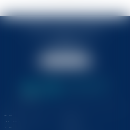
BABLED - FOATA - PAGAND
57 Promenade des Anglais
06048 Nice
Tél :
04 93 37 03 75
Fax : 04 93 37 03 05
NOUS LOCALISER
ACCUEIL
L'ÉQUIPE
LES DOMAINES D'INTERVENTION
CONFÉRENCES
ACTUS
EUROJURIS