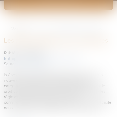
ACTUALITÉS
Vous êtes ici :
Accueil
Les aides publiques aux entreprises
Les aides publiques aux entreprises
Publié le :
21/08/2008
Entreprises
/
Finances
/
Banque et finance
Source :
www.eurojuris.fr
la Commission européenne a publié le 9 août 2008 un
nouveau règlement général d'exemptions par
catégorie.Les aides aux entreprises compatibles avec le
droit communautaireLe nouveau règlement détaille les
régimes d'aides compatibles avec le droit
communautaire.Ce nouveau texte de référence, applicable
dans le domaine du développement économique m...