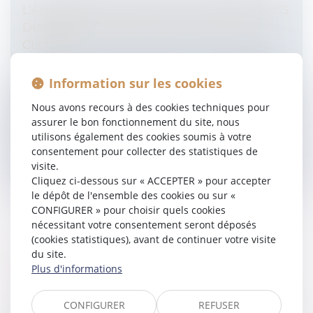
L'AFFAIRE MEGAUPLOAD: EFFACEMENT DES
DONNÉES? MISE EN PÉRIL DU MODÈLE DU
CLOUD?
Entreprises
/
Marketing et ventes
/
E-commerce
Les données des utilisateurs légitimes de MegaUplaod
Information sur les cookies
risquent d'être effacées. Panique pour ces utilisateurs
Nous avons recours à des cookies techniques pour
mais aussi inquiétude quant au modèle du cloud qui
assurer le bon fonctionnement du site, nous
repose largement...
utilisons également des cookies soumis à votre
consentement pour collecter des statistiques de
Lire la suite
visite.
Cliquez ci-dessous sur « ACCEPTER » pour accepter
le dépôt de l'ensemble des cookies ou sur «
CONFIGURER » pour choisir quels cookies
nécessitant votre consentement seront déposés
(cookies statistiques), avant de continuer votre visite
du site.
NOMS DE DOMAINE EN .FR: DES ACCENTS
Plus d'informations
BIENTÔT POSSIBLES
Entreprises
/
Marketing et ventes
/
E-commerce
CONFIGURER
REFUSER
L'Afnic vient d'annoncer que plusieurs extensions de