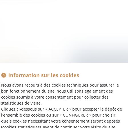
 EN DROIT
LA FIN DU MANDA
Entreprises
/
Gestion 
Information sur les cookies
sociale
uction Immobilier
Le point sur l’assura
Nous avons recours à des cookies techniques pour assurer le
ère de consommation
bon fonctionnement du site, nous utilisons également des
chapeau et le cumul
vec des critères
cookies soumis à votre consentement pour collecter des
chômage, indemnisati
es critères...
statistiques de visite.
Cliquez ci-dessous sur « ACCEPTER » pour accepter le dépôt de
Lire la suite
l'ensemble des cookies ou sur « CONFIGURER » pour choisir
quels cookies nécessitant votre consentement seront déposés
(cookies statistiques), avant de continuer votre visite du site.