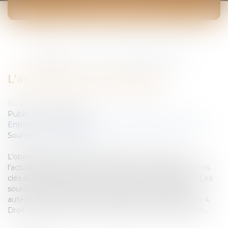
ACTUALITÉS
Vous êtes ici :
Accueil
L'actualité du droit d'auteur
L'actualité du droit d'auteur
Auteurs : BIDAUT Tiphaine, HERPE François
Publié le :
03/12/2008
Entreprises
/
Marketing et ventes
/
Marques et brevets
Source :
www.eurojuris.fr
L’objet de cette courte note est de livrer, à travers
l’actualité légale et jurisprudentielle, un aperçu des points
clés du droit d’auteur.La protection du droit d'auteur1. Les
sources du droit d'auteur2. Les Œuvres protégées et
auteurs particuliers3. Droits patrimoniaux et exceptions 4.
Droit moral 5. Les Contrats d’exploitation de droits d’aut...