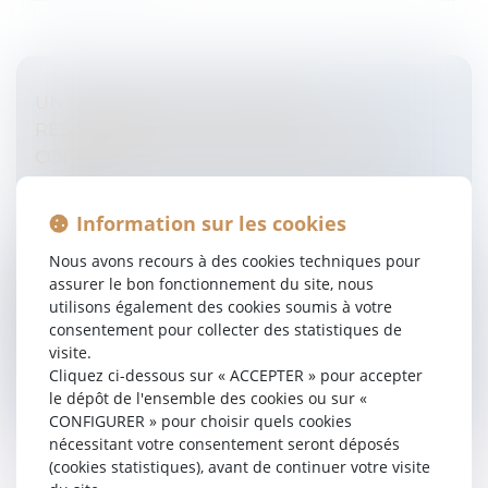
UN ASSOCIÉ PEUT-IL AGIR EN
RESPONSABILITÉ CONTRACTUELLE
CONTRE UN COCONTRACTANT DE LA
SOCIÉTÉ ?
Entreprises
/
Gestion de l'entreprise
/
Communication
Information sur les cookies
et vie sociale
Nous avons recours à des cookies techniques pour
Une société cotée en bourse dont l’activité était la
assurer le bon fonctionnement du site, nous
production et la distribution de programmes télévisés
utilisons également des cookies soumis à votre
et l’un de ses actionnaires avaient conclu avec une
consentement pour collecter des statistiques de
banque d’investiss...
visite.
Cliquez ci-dessous sur « ACCEPTER » pour accepter
Lire la suite
le dépôt de l'ensemble des cookies ou sur «
CONFIGURER » pour choisir quels cookies
nécessitant votre consentement seront déposés
(cookies statistiques), avant de continuer votre visite