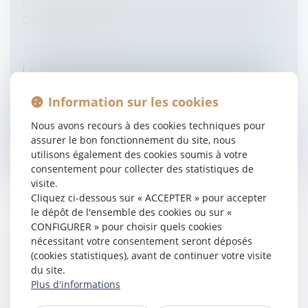
ACTION EN PAIEMENT DU MEMBRE D’UN
GROUPEMENT
Entreprises
/
Gestion de l'entreprise
/
Construction
Immobilier
La Cour de cassation, en ligne avec la jurisprudence
administrative, considère que, sauf convention
contraire, le membre d’un groupement, conjoint ou
Information sur les cookies
solidaire, a qualité pour a...
Nous avons recours à des cookies techniques pour
assurer le bon fonctionnement du site, nous
Lire la suite
utilisons également des cookies soumis à votre
consentement pour collecter des statistiques de
visite.
Cliquez ci-dessous sur « ACCEPTER » pour accepter
le dépôt de l'ensemble des cookies ou sur «
CONFIGURER » pour choisir quels cookies
nécessitant votre consentement seront déposés
BAIL COMMERCIAL : DÉFAUT D'ENTRETIEN
(cookies statistiques), avant de continuer votre visite
DU LOCATAIRE ET VÉTUSTÉ
du site.
Entreprises
/
Gestion de l'entreprise
/
Construction
Plus d'informations
Immobilier