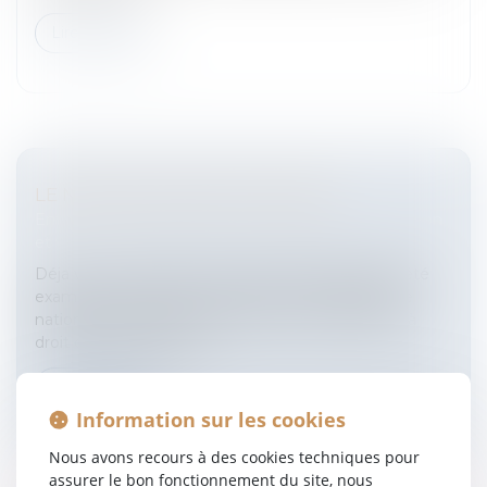
Lire la suite
LE NOUVEAU CODE DU TRAVAIL
Entreprises
/
Gestion de l'entreprise
/
Communication
et vie sociale
Déja voté au Sénat, le nouveau code du travail a été
examiné mardi 4 décembre 2007 par l'Assemblée
nationale. S'il s'agit en principe d'une codification à
droit constant, quelqu...
Lire la suite
Information sur les cookies
Nous avons recours à des cookies techniques pour
assurer le bon fonctionnement du site, nous