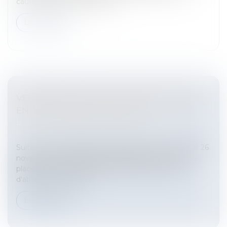
cautionnement hypothécair...
Lire la suite
VERS L'ÉGALITÉ EFFECTIVE DES SALAIRES
ENTRE HOMMES ET FEMMES
Entreprises
/
Ressources humaines
/
Salaires et
avantages
Suite à une Conférence sociale qui s'est tenue lundi 26
novembre, Xavier Bertrand a plaidé pour la mise en
place d'un nouveau projet de loi qui permettrait
d'aboutir à une égali...
Lire la suite