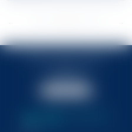
...
...
<<
<
342
343
344
345
346
347
348
>
>>
BABLED - FOATA - PAGAND
57 Promenade des Anglais
06048 Nice
Tél :
04 93 37 03 75
Fax : 04 93 37 03 05
NOUS LOCALISER