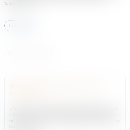
l'autorisation de...
Lire la suite
REPRISE DES ENGAGEMENTS PAR LES
FONDATEURS
Entreprises
/
Vie de l'entreprise
/
Fusion Acquisition
Une société cède les actions qu'elle détient dans une
société à deux sociétés en formation. Elle procède à
une cession de créance professionnelle au profit de sa
banque. À la su...