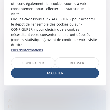
utilisons également des cookies soumis à votre
consentement pour collecter des statistiques de
ABSENCE DE RESPONSABILITÉ POUR
visite.
Cliquez ci-dessous sur « ACCEPTER » pour accepter
CONTREFAÇON DU PROPRIÉTAIRE DU JDD
le dépôt de l'ensemble des cookies ou sur «
Entreprises
/
Marketing et ventes
/
Marques et
CONFIGURER » pour choisir quels cookies
brevets
nécessitant votre consentement seront déposés
La 1ère Chambre civile de la Cour de cassation par un
(cookies statistiques), avant de continuer votre visite
arrêt du 8 novembre 2007 (Ch. Civ 1. n° de pourvoi 05-
du site.
15896) casse un jugement du Tribunal d'instance de
Plus d'informations
LEVALLOIS PERRET q...
CONFIGURER
REFUSER
Lire la suite
ACCEPTER
JOURNÉE INTERNATIONALE DES
PERSONNES HANDICAPÉES