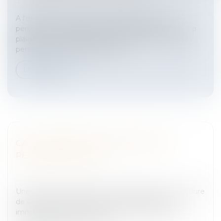
Entreprises
/
Ressources humaines
/
Contrat de travail
A l’occasion de la Journée internationale des
personnes handicapées du 3 décembre 2007, l'OIT a
plaidé pour une nouvelle mobilisation en faveur des
personnes handicapées dans le...
Lire la suite
CAUTIONNEMENT DONNÉ PAR UNE
PERSONNE MORALE
Entreprises
/
Vie de l'entreprise
/
Création de
l'entreprise
Une société commerciale avait engagé une procédure
de saisie immobilière contre une société civile
immobilière (SCI) qui avait souscrit à son profit un