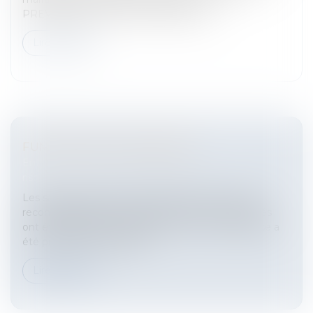
PREVENTION DE L'ALCOOLISME Qu...
Lire la suite
FUMER DANS L'ENTREPRISE
Entreprises
/
Gestion de l'entreprise
/
Gestion des
risques et sécurité
Les salariés exposés à un danger mortel« C’est la
reconnaissance extrêmement forte que les salariés
ont été exposés à un danger mortel.» Cette phrase a
été prononcée par Maître...
Lire la suite