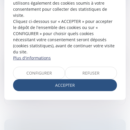
utilisons également des cookies soumis à votre
consentement pour collecter des statistiques de
visite.
Cliquez ci-dessous sur « ACCEPTER » pour accepter
le dépôt de l'ensemble des cookies ou sur «
LICENCIEMENT ET RUPTURE DE LA
CONFIGURER » pour choisir quels cookies
PÉRIODE D'ESSAI
nécessitant votre consentement seront déposés
Entreprises
/
Ressources humaines
/
Discipline et
(cookies statistiques), avant de continuer votre visite
licenciement
du site.
Plus d'informations
Assouplissement du calcul des délaisLicenciement et
rupture de la période d'essai à l'initiative de l'employeur
assouplissement du calcul des délais (Cour de
CONFIGURER
REFUSER
Cassation : 26 sept...
ACCEPTER
Lire la suite