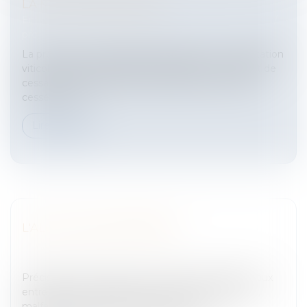
LA MISE À DISPOSITION
Entreprises
/
Contentieux
/
Entreprises en difficultés /
procédures collectives
La procédure de liquidation judiciaire d'une exploitation
viticole est ouverte lorsque le débiteur est en état de
cessation des paiements et lorsque son activité a
cessé, ou lor...
Lire la suite
L'ALCOOL EN ENTREPRISE
Entreprises
/
Gestion de l'entreprise
/
Gestion des
risques et sécurité
PrécisionsL'alcool pose de nombreux problèmes aux
entreprises, soit absentéisme, accidents du travail,
malfaçons et baisse de productivité...I – LA