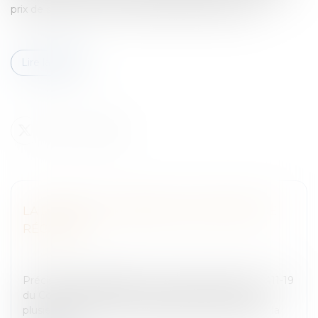
prix de sa location.Le fermier doit donc, dans un p...
Lire la suite
LA REMISE DU FERMAGE POUR PERTE DE
RÉCOLTES
Entreprises
/
Gestion de l'entreprise
/
Construction
Immobilier
PrécisionsLes dispositions contenues à l’article L 411-19
du Code rural prévoient que si le bail est fait pour
plusieurs années, et que, pendant la durée du bail, la