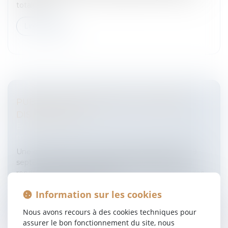
totalité ou...
Lire la suite
PUBLICITÉ COMPARATIVE ET GRANDE
DISTRIBUTION
Entreprises
/
Marketing et ventes
/
Publicité/
marketing
Une décision de la CJCE1° DANS UN ARRÊT DU 19
septembre 2006, la grande chambre de la CJCE a
rendu une décision importante en ce qu’elle livre des
guides d’interprétation de la...
Information sur les cookies
Lire la suite
Nous avons recours à des cookies techniques pour
assurer le bon fonctionnement du site, nous