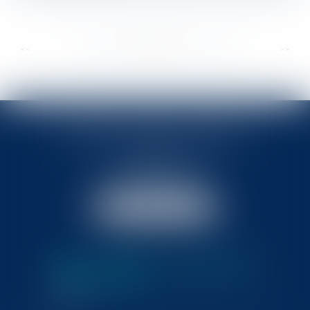
...
...
<<
<
357
358
359
360
361
362
363
>
>>
BABLED - FOATA - PAGAND
57 Promenade des Anglais
06048 Nice
Tél :
04 93 37 03 75
Fax : 04 93 37 03 05
NOUS LOCALISER