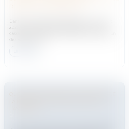
DÉPART DE LA PRESCRIPTION
Entreprises
/
Marketing et ventes
/
Concurrence
Dans un arrêt du 30 août 2023 (Cass. com., 30 août
2023, n° 22-14.094), publié au Bulletin, la Cour de
cassation précise le point de départ de la prescription
des actions en rép...
Lire la suite
QUELQUES PRÉCISIONS SUR LE RÉGIME DE
LA FRAUDE DU TIERS AUX DROITS DE
L’ASSUREUR
Entreprises
/
Gestion de l'entreprise
/
Construction
Immobilier