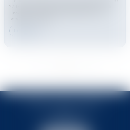
Par un arrêt rendu en date du 14 septembre 2023 (no
22-13.107), la troisième chambre civile de la Cour de
cassation a confirmé la recevabilité de la tierce
opposition formée par...
Lire la suite
...
...
<<
<
42
43
44
45
46
47
48
>
>>
BABLED - FOATA - PAGAND
57 Promenade des Anglais
06048 Nice
Tél :
04 93 37 03 75
Fax : 04 93 37 03 05