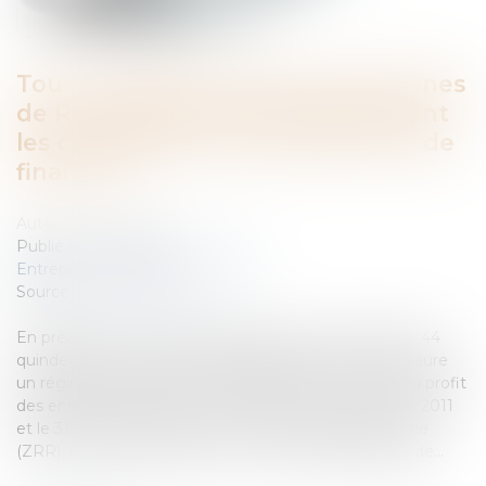
Tout ce qu’il faut savoir sur les Zones
de Revitalisation Rurale (ZRR) avant
les changements du projet de loi de
finances !
Auteur : Delahousse Christophe
Publié le :
02/11/2023
Entreprises
/
Finances
/
Fiscalité
Source :
www.eurojuris.fr
En préambule, il convient d’indiquer que c’est l’article 44
quindecies du code général des impôts (CGI) qui instaure
un régime d’exonération et d’allègement d’impôts au profit
des entreprises créées ou reprises entre le 1er janvier 2011
et le 31 décembre 2023 en zone de revitalisation rurale
(ZRR). Les ZRR constituent un mécanisme légal fondé...