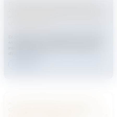
TOUT CE QU’IL FAUT SAVOIR SUR LES
ZONES DE REVITALISATION RURALE (ZRR)
AVANT LES CHANGEMENTS DU PROJET DE
LOI DE FINANCES !
Entreprises
/
Finances
/
Fiscalité
En préambule, il convient d’indiquer que c’est l’article
44 quindecies du code général des impôts (CGI) qui
instaure un régime d’exonération et d’allègement
d’impôts au profit d...
Lire la suite
ACTION EN RÉPARATION DU PRÉJUDICE
CAUSÉ PAR UN ABUS DE POSITION
DOMINANTE : PRÉCISIONS SUR LE POINT DE