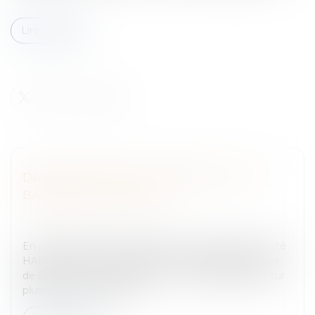
Lire la suite
DANGERS DU BAIL COMMERCIAL ET DU
BAIL EMPHYTÉOTIQUE
Entreprises
/
Gestion de l'entreprise
/
Construction
Immobilier
En mars 1990, la Ville de PARIS a consenti à la société
HABITAT SOCIAL FRANÇAIS un bail emphytéotique
de 55 années à compter du 1er mars 1988 portant sur
plusieurs immeubles, do...