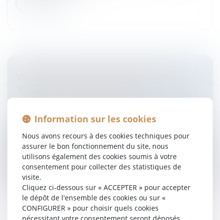
Lire la suite
VICES CACHÉS ET QUALIFICATION DE
"VENDEUR PROFESSIONNEL"
Entreprises
/
Gestion de l'entreprise
/
Construction
Immobilier
Information sur les cookies
Cass, 3ème civ, 10 juillet 2023, n° 12-17.149, Publié au
Bulletin Cass, 3ème civ, 19 octobre 2023, n° 22-15.536,
Nous avons recours à des cookies techniques pour
Publié au Bulletin Il résulte des dispositions de l’ar...
assurer le bon fonctionnement du site, nous
utilisons également des cookies soumis à votre
Lire la suite
consentement pour collecter des statistiques de
visite.
Cliquez ci-dessous sur « ACCEPTER » pour accepter
le dépôt de l'ensemble des cookies ou sur «
CONFIGURER » pour choisir quels cookies
nécessitant votre consentement seront déposés