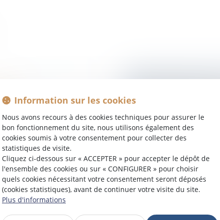
BAC
LE COMPTE COUR
Information sur les cookies
/ marketing
Entreprises
/
Finance
acco (BAT) a fait
Le droit à son remb
Nous avons recours à des cookies techniques pour assurer le
bon fonctionnement du site, nous utilisons également des
ttes Winfield par un
permet des flux finan
cookies soumis à votre consentement pour collecter des
cors évoq...
la société d'autre pa
statistiques de visite.
Cliquez ci-dessous sur « ACCEPTER » pour accepter le dépôt de
Lire la suite
l'ensemble des cookies ou sur « CONFIGURER » pour choisir
quels cookies nécessitant votre consentement seront déposés
(cookies statistiques), avant de continuer votre visite du site.
Plus d'informations